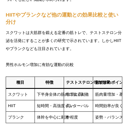
HIITやプランクなど他の運動との効果比較と使い
分け
スクワットは大筋群を鍛える定番の筋トレで、テストステロン分
泌を活発にすることが多くの研究で示されています。しかしHIIT
やプランクなども注目されています。
男性ホルモン増加に有効な運動の比較
種目
特徴
テストステロン増加効果
おすすめポイント
スクワット
下半身全体の筋肉に強く刺激
非常に高い
筋肉量増加・基礎
HIIT
短時間・高強度インターバル
高い
時間効率が良く全
プランク
体幹を中心に刺激
中程度
姿勢・バランス向