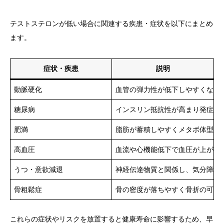
テストステロンが低い場合に関連する疾患・症状を以下にまとめ
ます。
症状・疾患
説明
動脈硬化
血管の弾力性が低下しやすくなる
糖尿病
インスリン抵抗性が高まり発症リ
肥満
脂肪が蓄積しやすくメタボ体型に
高血圧
血流や心機能低下で血圧が上がり
うつ・意欲減退
神経伝達物質と関係し、気分障害
骨粗鬆症
骨の密度が落ちやすく骨折の可能
これらの症状やリスクを放置すると健康寿命に影響するため、早