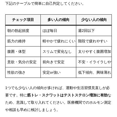
下記のテーブルで簡単に自己判定してください。
チェック項目
多い人の傾向
少ない人の傾向
朝の勃起頻度
ほぼ毎日
週2回以下
筋力の維持
軽やかで疲れにくい
階段で疲れやすい
腹囲・体型
スリムで変化なし
太りやすく腹囲増加
意欲・気分の安定
前向きで安定
不安・イライラしやす
性欲の強さ
安定or強い
低下傾向、興味薄れる
1つでも少ない人の傾向が多ければ、運動や生活習慣見直しが必
要です。特に
筋トレ・スクワットはテストステロン増加に有効
な
ため、意識して取り入れてください。医療機関でのホルモン測定
や相談も早めに検討しましょう。