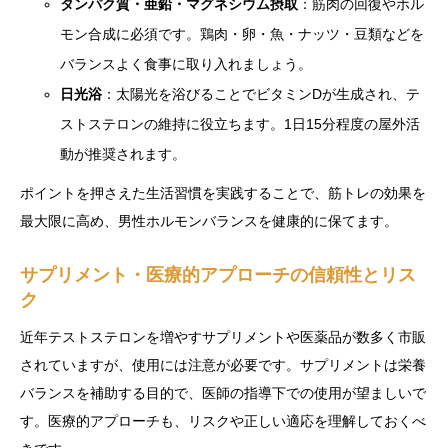
タンパク質・亜鉛・マグネシウム摂取
：筋肉の回復やホル
モン合成に必須です。鶏肉・卵・魚・ナッツ・豆類などを
バランスよく食事に取り入れましょう。
日光浴
：太陽光を浴びることでビタミンDが生成され、テ
ストステロンの維持に役立ちます。1日15分程度の屋外活
動が推奨されます。
ポイントを押さえた生活習慣を実践することで、筋トレの効果を
最大限に高め、男性ホルモンバランスを健康的に保てます。
サプリメント・医療的アプローチの信頼性とリス
ク
近年テストステロンを増やすサプリメントや医薬品が数多く市販
されていますが、使用には注意が必要です。サプリメントは栄養
バランスを補助する目的で、医師の指導下での使用が望ましいで
す。医療的アプローチも、リスクや正しい適応を理解しておくべ