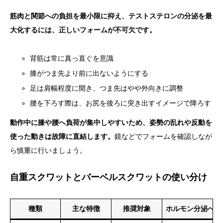
筋肉と関節への負担を最小限に抑え、テストステロンの分泌を最
大化するには、正しいフォームが不可欠です。
背筋は常に真っ直ぐを意識
膝がつま先より前に出ないようにする
足は肩幅程度に開き、つま先はやや外向きに調整
腰を下ろす際は、お尻を後ろに突き出すイメージで降ろす
動作中に膝や腰へ負荷が集中しやすいため、姿勢の乱れや反動を
使った動きは故障に直結します。
鏡などでフォームを確認しなが
ら慎重に行いましょう。
自重スクワットとバーベルスクワットの使い分け
種類
主な特徴
推奨対象
ホルモン分泌への