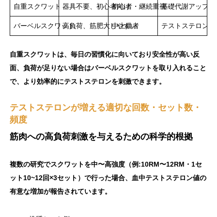
自重スクワット
器具不要、初心者向け
初心者・継続重視
基礎代謝アップ、
バーベルスクワット
高負荷、筋肥大しやすい
中上級者
テストステロン顕
自重スクワットは、毎日の習慣化に向いており安全性が高い反
面、負荷が足りない場合はバーベルスクワットを取り入れること
で、より効率的にテストステロンを刺激できます。
テストステロンが増える適切な回数・セット数・
頻度
筋肉への高負荷刺激を与えるための科学的根拠
複数の研究でスクワットを中〜高強度（例:10RM〜12RM・1セ
ット10~12回×3セット）で行った場合、血中テストステロン値の
有意な増加が報告されています。