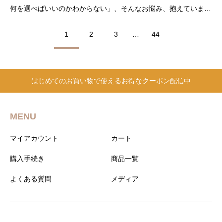
何を選べばいいのかわからない」、そんなお悩み、抱えていませ
んか？年齢を重ねるにつれてエネルギーの低下を感じる男性は少
1
2
3
…
44
なくありません。日々の疲れやモチベーションの低下、そして夜
のコンディションにまで影響を感じている方に注目されているの
はじめてのお買い物で使えるお得なクーポン配信中
MENU
マイアカウント
カート
購入手続き
商品一覧
よくある質問
メディア