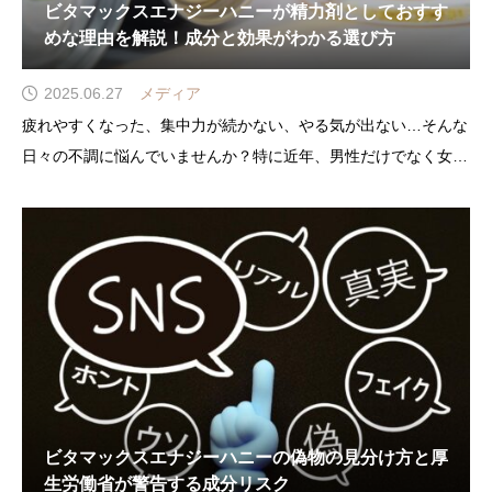
ビタマックスエナジーハニーが精力剤としておすす
めな理由を解説！成分と効果がわかる選び方
2025.06.27
メディア
疲れやすくなった、集中力が続かない、やる気が出ない…そんな
日々の不調に悩んでいませんか？特に近年、男性だけでなく女性
の間でも、活力や精力の低下を感じているという声が増えていま
す。実際、精力剤やサプリメントの中でも「ドリンクタイプ」や
「サプリメント成分配合」の製品に対する注目が高まっており、
ビタマックスエナジーハニーの偽物の見分け方と厚
生労働省が警告する成分リスク