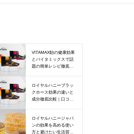
VITAMAX飴の健康効果
とバイタミックスで話
題の簡単レシピ徹底解
説
ロイヤルハニーブラッ
クホース効果の違いと
成分徹底比較｜口コミ
や副作用・購入前に知
るべき5つのポイント
ロイヤルハニージャパ
ンの効果を高める使い
方と避けたい生活習慣