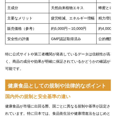
主成分
天然由来植物エキス
蜂蜜とロ
主要なメリット
疲労軽減、エネルギー増幅
精力増強
販売価格（参考）
約5,000円～10,000円
約4,000円
安全性の評価
GMP認証取得済み
公的機関
特に公式サイトや第三者機関が発表しているデータは信頼性が高
く、商品の成分や効果が明確に保証されているかどうかの確認が
可能です。
健康食品としての規制や法律的なポイント
国内外の規制と安全基準の違い
健康食品が市場に出回る際、国ごとに異なる規制や基準が設定さ
れています。特に日本では、食品衛生法や健康増進法をはじめと