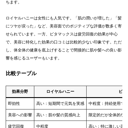
ちます。
ロイヤルハニーは女性にも人気です。「肌の潤いが増した」「髪
にツヤが戻った」など、美容面でのポジティブな評価が数多く寄
せられています。一方、ビタマックスは疲労回復の効果が中心
で、美容に特化した効果の口コミは比較的少ない印象です。ただ
し、体全体の健康を底上げすることで間接的に肌や髪への良い影
響を感じるユーザーもいます。
比較テーブル
効果分野
ロイヤルハニー
ビタ
即効性
高い：短期間で元気を実感
中程度：持続使用で
美容への影響
高い：肌や髪の質感向上
限定的だが全体的な
疲労回復
中程度
高い：特に激しい運