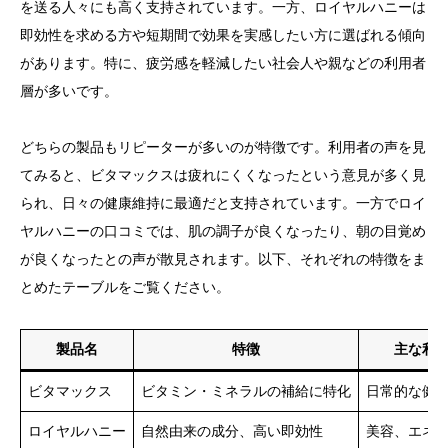
を送る人々にも高く支持されています。一方、ロイヤルハニーは
即効性を求める方や短期間で効果を実感したい方に選ばれる傾向
があります。特に、疲労感を軽減したい社会人や親などの利用者
層が多いです。
どちらの製品もリピーターが多いのが特徴です。利用者の声を見
てみると、ビタマックスは疲れにくくなったという意見が多く見
られ、日々の健康維持に最適だと支持されています。一方でロイ
ヤルハニーの口コミでは、肌の調子が良くなったり、朝の目覚め
が良くなったとの声が散見されます。以下、それぞれの特徴をま
とめたテーブルをご覧ください。
製品名
特徴
主な利
ビタマックス
ビタミン・ミネラルの補給に特化
日常的な健
ロイヤルハニー
自然由来の成分、高い即効性
美容、エネ