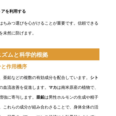
トアを利用する
はちみつ選びを心がけることが重要です。信頼できる
を未然に防げます。
ニズムと科学的根拠
分と作用機序
、亜鉛などの複数の有効成分を配合しています。
シト
の血流改善を促進します。
マカ
は南米原産の植物で、
増強に寄与します。
亜鉛
は男性ホルモンの生成や精子
。これらの成分が組み合わさることで、身体全体の活