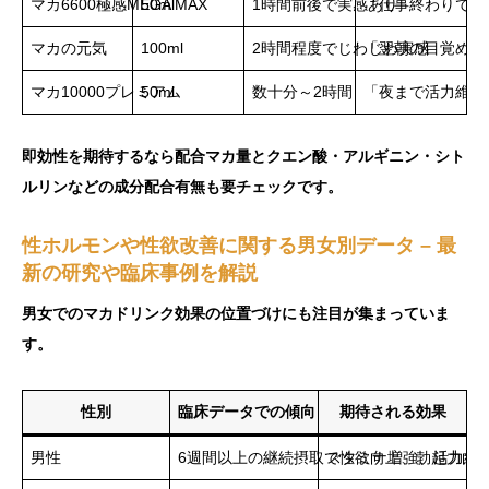
マカ6600極感MEGA MAX
50ml
1時間前後で実感あり
「仕事終わりでも
マカの元気
100ml
2時間程度でじわじわ実感
「翌朝の目覚めが
マカ10000プレミアム
50ml
数十分～2時間
「夜まで活力維持
即効性を期待するなら配合マカ量とクエン酸・アルギニン・シト
ルリンなどの成分配合有無も要チェックです。
性ホルモンや性欲改善に関する男女別データ – 最
新の研究や臨床事例を解説
男女でのマカドリンク効果の位置づけにも注目が集まっていま
す。
性別
臨床データでの傾向
期待される効果
男性
6週間以上の継続摂取で性欲向上、勃起力向
スタミナ増強、活力維