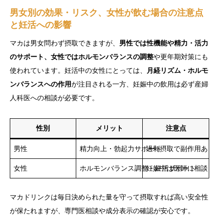
男女別の効果・リスク、女性が飲む場合の注意点
と妊活への影響
マカは男女問わず摂取できますが、
男性では性機能や精力・活力
のサポート、女性ではホルモンバランスの調整
や更年期対策にも
使われています。妊活中の女性にとっては、
月経リズム・ホルモ
ンバランスへの作用
が注目される一方、妊娠中の飲用は必ず産婦
人科医への相談が必要です。
性別
メリット
注意点
男性
精力向上・勃起力サポート
過剰摂取で副作用あり
女性
ホルモンバランス調整・妊活サポート
妊娠中は医師に相談
マカドリンクは毎日決められた量を守って摂取すれば高い安全性
が保たれますが、専門医相談や成分表示の確認が安心です。