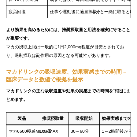
疲労回復
仕事や運動後に適量摂取
水分と一緒に取ると吸収
より効果を高めるためには、推奨摂取量と用法を確実に守ること
が重要です。
マカの摂取上限は一般的に1日2,000mg程度が目安とされてお
り、過剰摂取は副作用の原因となる可能性があります。
マカドリンクの吸収速度、効果実感までの時間 –
臨床データと数値で根拠を提示
マカドリンクの主な吸収速度や効果の実感までの時間を下記にま
とめます。
製品
推奨摂取量
吸収開始
効果実感までの目
マカ6600極感MEGA MAX
1本/日
30～60分
1～2時間後から