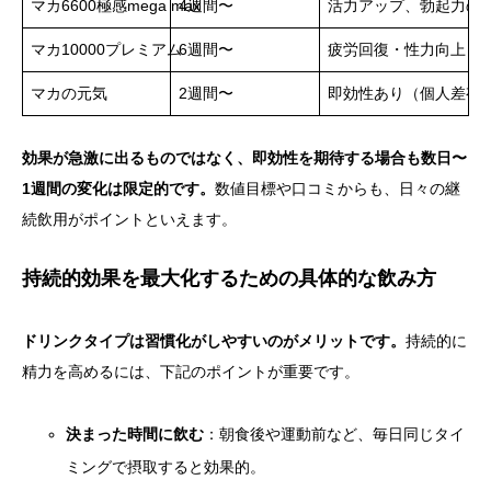
マカ6600極感mega max
4週間〜
活力アップ、勃起力の
マカ10000プレミアム
6週間〜
疲労回復・性力向上
マカの元気
2週間〜
即効性あり（個人差有
効果が急激に出るものではなく、即効性を期待する場合も数日〜
1週間の変化は限定的です。
数値目標や口コミからも、日々の継
続飲用がポイントといえます。
持続的効果を最大化するための具体的な飲み方
ドリンクタイプは習慣化がしやすいのがメリットです。
持続的に
精力を高めるには、下記のポイントが重要です。
決まった時間に飲む
：朝食後や運動前など、毎日同じタイ
ミングで摂取すると効果的。