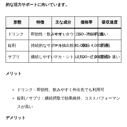
的な活力サポートに向いています。
形態
特徴
主な成分
価格帯
吸収速度
ドリンク
即効性・飲みやすい
マカ・タウリン・アルギニン
350～800円/本
速い
錠剤
持続的なサポート
マカ抽出粉末・亜鉛
1,000～4,000円/瓶
普通
サプリ
継続しやすい
マカ・シトルリン・ビタミン
1,500～7,000円/袋
普通～速い
メリット
ドリンク：即効性、飲みやすく外出先でも利用可
錠剤／サプリ：継続摂取で効果維持、コストパフォーマン
スが高い
デメリット