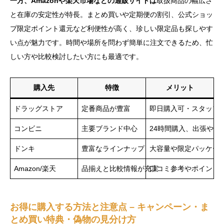
一方、Amazonや楽天市場などの通販サイトは
取扱商品の幅広さ
と在庫の安定性が特長。まとめ買いや定期便の割引、公式ショッ
プ限定ポイント還元など利便性が高く、珍しい限定品も探しやす
い点が魅力です。時間や場所を問わず簡単に注文できるため、忙
しい方や比較検討したい方にも最適です。
購入先
特徴
メリット
ドラッグストア
定番商品が豊富
即日購入可・スタッフ
コンビニ
主要ブランド中心
24時間購入、出張や旅
ドンキ
豊富なラインナップ
大容量や限定パッケー
Amazon/楽天
品揃えと比較情報が充実
口コミ参考やポイント
お得に購入する方法と注意点 – キャンペーン・ま
とめ買い特典・偽物の見分け方