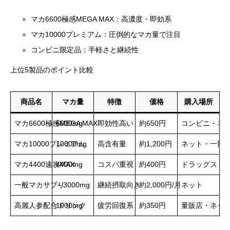
マカ6600極感MEGA MAX：高濃度・即効系
マカ10000プレミアム：圧倒的なマカ量で注目
コンビニ限定品：手軽さと継続性
上位5製品のポイント比較
商品名
マカ量
特徴
価格
購入場所
マカ6600極感MEGA MAX
6600mg
即効性高い
約650円
コンビニ・ネ
マカ10000プレミアム
10000mg
高含有量
約1,200円
ネット・一部
マカ4400速攻MAX
4400mg
コスパ重視
約400円
ドラッグスト
一般マカサプリ
～3000mg
継続摂取向き
約2,000円/月
ネット
高麗人参配合ドリンク
1000mg
疲労回復系
約350円
量販店・ネッ