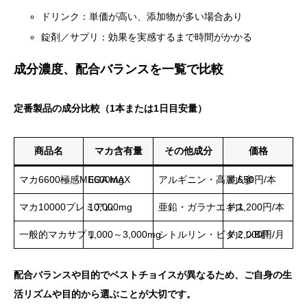
ドリンク：単価が高い、添加物が多い場合あり
錠剤／サプリ：効果を実感するまで時間がかかる
成分濃度、配合バランスを一覧で比較
定番製品の成分比較（1本または1日目安量）
商品名
マカ含有量
その他成分
価格
マカ6600極感MEGA MAX
6600mg
アルギニン・高麗人参
約650円/本
マカ10000プレミアム
10,000mg
亜鉛・ガラナエキス
約1,200円/本
一般的マカサプリ
1,000～3,000mg
シトルリン・ビタミンB群
約2,000円/月
配合バランスや目的でベストチョイスが異なるため、ご自身の生
活リズムや目的から選ぶことが大切です。