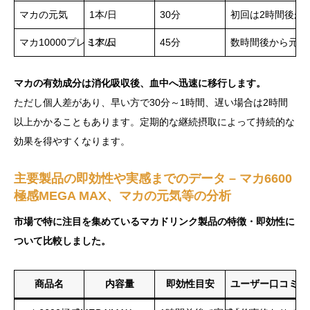
マカの元気
1本/日
30分
初回は2時間後か
マカ10000プレミアム
1本/日
45分
数時間後から元気
マカの有効成分は消化吸収後、血中へ迅速に移行します。
ただし個人差があり、早い方で30分～1時間、遅い場合は2時間
以上かかることもあります。定期的な継続摂取によって持続的な
効果を得やすくなります。
主要製品の即効性や実感までのデータ – マカ6600
極感MEGA MAX、マカの元気等の分析
市場で特に注目を集めているマカドリンク製品の特徴・即効性に
ついて比較しました。
商品名
内容量
即効性目安
ユーザー口コミま