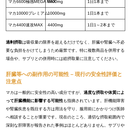
マカ6600極感MEGA MAX
6600mg
1日1本まで
マカ10000プレミアム
10000mg
1日1本まで
マカ4400速攻MAX
4400mg
1日1～2本まで
過剰摂取
は吸収量の限界を超えるだけでなく、肝臓や腎臓へ不必
要な負担をかけてしまうため厳禁です。特に複数商品を併用する
場合や、サプリとの併用時には総摂取量に注意してください。
肝臓等への副作用の可能性 – 現行の安全性評価と
注意点
マカは一般的に安全性の高い成分ですが、
過度な摂取や体質によ
って肝臓機能に影響する可能性
も指摘されています。肝機能障害
や腎臓疾患を既往する方は用法を守り、服用前にかかりつけ医師
へ相談することが重要です。現在のところ、適切な摂取範囲内で
深刻な肝障害が報告された事例はほとんどありません。サプリや