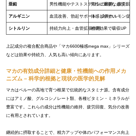
亜鉛
男性機能やテストステロンの維持、疲労回復
男性に重要な必須ミネ
アルギニン
血流改善、勃起サポート、成長ホルモン促進
体感しやすい
シトルリン
持続力向上・血管拡張作用
相乗効果で吸収UP
上記成分の複合配合商品や「マカ6600極感mega max」シリーズ
などは効果や持続力、人気も高い傾向にあります。
マカの有効成分詳細と健康・性機能への作用メカ
ニズム – 科学的根拠と現状の医学的見解
マカはペルーの高地で育つ根菜で伝統的なスタミナ源。含有成分
にはアミノ酸、グルコシノレート類、各種ビタミン・ミネラルが
豊富です。これらの成分は性機能の維持、疲労回復、気分の改善
に有用とされています。
継続的に摂取することで、精力アップや体のパフォーマンス向上