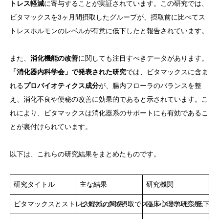
トレス軽減
に寄与することが実証されています。この研究では、
ビタマックスを3ヶ月間摂取したグループが、摂取前に比べてス
トレスホルモンのレベルが有意に低下したと報告されています。
また、
消化機能の改善
に関しても注目すべきデータがあります。
「消化器内科学会」で発表された研究
では、ビタマックスに含ま
れる
プロバイオティクス成分
が、腸内フローラのバランスを整
え、消化不良や便秘の改善に効果的であると示されています。こ
れにより、ビタマックスは消化器系のサポートにも有効であるこ
とが裏付けられています。
以下は、これらの研究結果をまとめたものです。
研究タイトル
主な結果
研究機関
ビタマックスとストレス軽減の関係
ビタマックス摂取でストレスホルモン低下
臨床心理学研究所