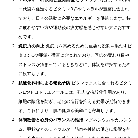
ー代謝を促進するビタミンB群やミネラルが豊富に含まれ
ており、日々の活動に必要なエネルギーを供給します。特
に疲れやすい方や運動後の疲労感を感じやすい方におすす
めです。
免疫力の向上
免疫力を高めるために重要な役割を果たすビ
タミンCや亜鉛が豊富に含まれており、季節の変わり目や
ストレスが溜まっているときなどに、体調を維持するため
に役立ちます。
抗酸化作用による老化予防
ビタマックスに含まれるビタミ
ンEやトコトリエノールには、強力な抗酸化作用があり、
細胞の酸化を防ぎ、老化の進行を抑える効果が期待できま
す。これにより、肌の健康や美容にも寄与します。
体調改善と心身のバランスの維持
マグネシウムやカルシウ
ム、亜鉛などのミネラルが、筋肉や神経の働きに影響を与