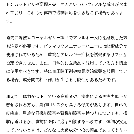
トンカットアリや高麗人参、マカといったパワフルな成分が含ま
れており、これらが体内で過剰反応を引き起こす場合がありま
す。
過去に蜂蜜やローヤルゼリー製品でアレルギー反応を経験した方
も注意が必要です。ビタマックスエナジーハニーには蜂蜜成分が
使用されているため、重篤なアレルギー症状を誘発するリスクが
否定できません。また、日常的に医薬品を服用している方も慎重
に使用すべきです。特に血圧降下剤や糖尿病治療薬を服用してい
る場合、成分間で相互作用が生じる可能性があるためです。
加えて、体力が低下している高齢者や、疾患による免疫力低下が
懸念される方も、副作用リスクが高まる傾向があります。自己免
疫疾患、重篤な肝機能障害や腎機能障害を持つ方についても、摂
取は避けるか、事前に医師に必ず相談するべきです。体調が安定
していないときは、どんなに天然成分中心の商品であってもリス