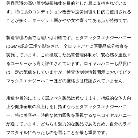
美容意識の高い層や滋養強壮を目的とした層に支持されていま
す。特に肌のコンディション改善や疲労回復を目的に使用される
ことが多く、ターゲット層がやや女性寄りである点が特徴です。
製造管理の面でも違いは明確です。ビタマックスエナジーハニー
はGMP認定工場で製造され、全ロットごとに医薬品成分検査を
実施しています。この徹底した品質管理体制が、安心感を重視す
るユーザーから高く評価されています。ロイヤルハニーも品質に
は一定の配慮をしていますが、検査体制や情報開示においてビタ
マックスエナジーハニーほどの厳格さは確認されていません。
用途や目的によって選ぶべき製品は異なります。持続的な体力向
上や健康全般の底上げを目指すならビタマックスエナジーハニ
ー、特に美容や一時的な体力回復を重視するならロイヤルハニー
が適しています。どちらも魅力的な製品であるため、自分のライ
フスタイルに合ったものを選ぶことが最も重要です。