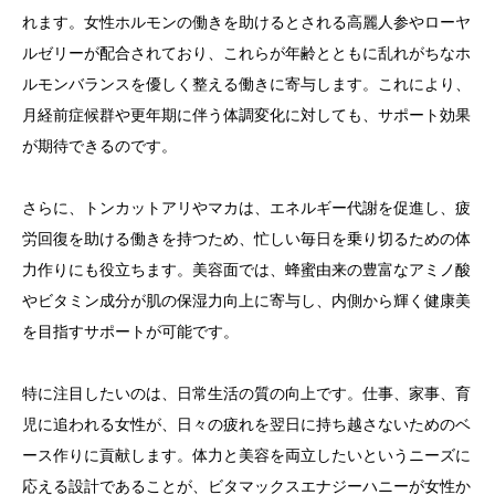
れます。女性ホルモンの働きを助けるとされる高麗人参やローヤ
ルゼリーが配合されており、これらが年齢とともに乱れがちなホ
ルモンバランスを優しく整える働きに寄与します。これにより、
月経前症候群や更年期に伴う体調変化に対しても、サポート効果
が期待できるのです。
さらに、トンカットアリやマカは、エネルギー代謝を促進し、疲
労回復を助ける働きを持つため、忙しい毎日を乗り切るための体
力作りにも役立ちます。美容面では、蜂蜜由来の豊富なアミノ酸
やビタミン成分が肌の保湿力向上に寄与し、内側から輝く健康美
を目指すサポートが可能です。
特に注目したいのは、日常生活の質の向上です。仕事、家事、育
児に追われる女性が、日々の疲れを翌日に持ち越さないためのベ
ース作りに貢献します。体力と美容を両立したいというニーズに
応える設計であることが、ビタマックスエナジーハニーが女性か