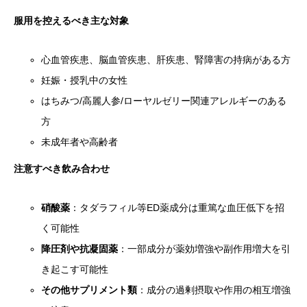
服用を控えるべき主な対象
心血管疾患、脳血管疾患、肝疾患、腎障害の持病がある方
妊娠・授乳中の女性
はちみつ/高麗人参/ローヤルゼリー関連アレルギーのある
方
未成年者や高齢者
注意すべき飲み合わせ
硝酸薬
：タダラフィル等ED薬成分は重篤な血圧低下を招
く可能性
降圧剤や抗凝固薬
：一部成分が薬効増強や副作用増大を引
き起こす可能性
その他サプリメント類
：成分の過剰摂取や作用の相互増強