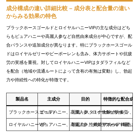
成分構成の違い詳細比較 – 成分表と配合量の違い
からみる効果の特色
ブラックホースゴールドとロイヤルハニーVIPの主な成分はどち
らもピュアハニーや高麗人参など自然由来成分が中心ですが、配
合バランスや追加成分が異なります。特にブラックホースゴール
ドはロイヤルゼリーやビーポーレンも含み、体力サポートや抗疲
労の実感を重視。対してロイヤルハニーVIPはタダラフィルなど
を配合（地域や流通ルートによって含有の有無は変動）し、勃起
力や持続性への特化が特徴です。
製品名
主成分
目的
特徴的な配合成分
ブラックホースゴールド
ピュアハニー、高麗人参、ロイヤルゼリー
元気・スタミナ全般、抗疲労
ビーポーレン、亜
ロイヤルハニーVIP
ピュアハニー、高麗人参、タダラフィル（場合あ
勃起力・性機能サポート
アカシア蜂蜜、シ