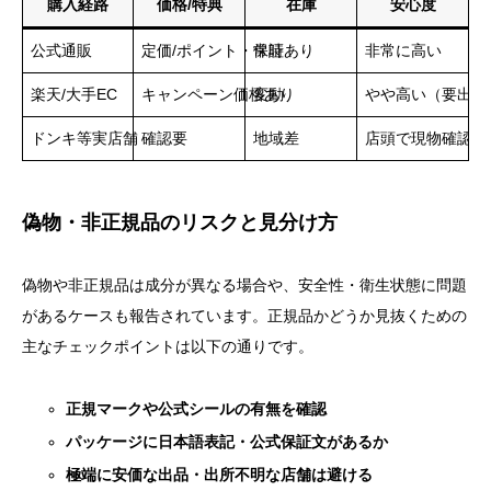
購入経路
価格/特典
在庫
安心度
公式通販
定価/ポイント・保証あり
常時
非常に高い
楽天/大手EC
キャンペーン価格あり
変動
やや高い（要出品
ドンキ等実店舗
確認要
地域差
店頭で現物確認可
偽物・非正規品のリスクと見分け方
偽物や非正規品は成分が異なる場合や、安全性・衛生状態に問題
があるケースも報告されています。正規品かどうか見抜くための
主なチェックポイントは以下の通りです。
正規マークや公式シールの有無を確認
パッケージに日本語表記・公式保証文があるか
極端に安価な出品・出所不明な店舗は避ける