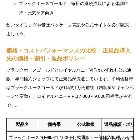
ブラックホースゴールド：毎日の継続摂取による体調維
持・元気ケア向き
飲むタイミングや量はパッケージ表記や公式サイトを必ず確認し
ましょう。
価格・コストパフォーマンスの比較 – 正規品購入
先の価格・割引・返品ポリシー
ブラックホースゴールドとロイヤルハニーVIPはいずれも公式通
販・専門輸入ショップにて正規品が流通しています。平均価格帯
はブラックホースゴールドが1箱約1万円前後（内容量やキャンペ
ーンで変動）、ロイヤルハニーVIPは7,000～9,000円程度が主流
です。
製品名
価格帯
公式取扱
返品保証・ポリシ
ブラックホースゴールド
9,800～12,000円
公式通販・一部輸入代理
お問い合わせで対