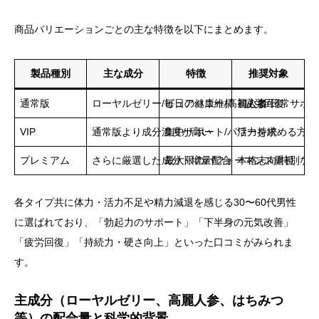
商品バリエーションごとの主な特徴を以下にまとめます。
製品種別
主な成分
特徴
推奨対象
通常版
ローヤルゼリー/ピュアハニー/高麗人参
毎日の健康維持・疲労回復
初心者/日常サポ
VIP
通常版より成分濃度が高い
集中サポート/パワー持続
活力を求める方
プレミアム
さらに厳選した成分・増量配合
最大限のパフォーマンス重視
本格志向/特別な
各タイプ共に体力・活力不足や精力減退を感じる30〜60代男性
に選ばれており、「勃起力のサポート」「下半身の元気改善」
「疲労回復」「持続力・硬さ向上」といった口コミがみられま
す。
主成分（ローヤルゼリー、高麗人参、はちみつ
等）の配合量と科学的背景