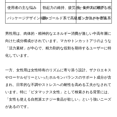
使用者の主な悩み
勃起力の維持、疲労感、集中力の低下
セックスに対する感度
パッケージデザイン傾向
黒×ゴールド系で高級感・力強さを表現
ピンク・パープル系で
男性用は、肉体的・精神的なエネルギー消費が激しい中高年層に
向けた成分構成がされています。マカやトンカットアリのような
「活力素材」が中心で、精力剤的な役割を期待するユーザーに特
化しています。
一方、女性用は女性特有のリズムに寄り添う設計。ザクロエキス
やローヤルゼリーといったホルモンバランスのサポート成分が含
まれ、日常的な不調やストレスへの耐性を高める工夫がなされて
います。特に「ビタマックス女性」として検索される背景には、
「女性も使える自然派エナジー食品が欲しい」という強いニーズ
があるのです。