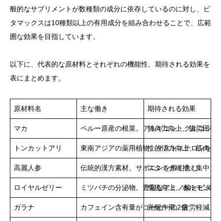
般的なサプリメントが数種類の成分に依存しているのに対し、ビ
タマックスは10種類以上の有用成分を組み合わせることで、広範
囲な効果を目指しています。
以下に、代表的な原材料とそれぞれの機能性、期待される効果を
表にまとめます。
原材料名
主な働き
期待される効果
マカ
ペルー原産の根菜。アルギニン・グルコシノ
持久力向上、疲労回復
トンカットアリ
東南アジアの薬用植物。テストステロンを補
性的活力向上、筋肉量
高麗人参
伝統的漢方素材。サポニンを多く含む
スタミナ維持、集中力
ロイヤルゼリー
ミツバチの分泌物。豊富なアミノ酸とビタミ
免疫向上、ホルモン調
ガラナ
カフェイン含有量がコーヒーの2倍
覚醒作用、疲労軽減、