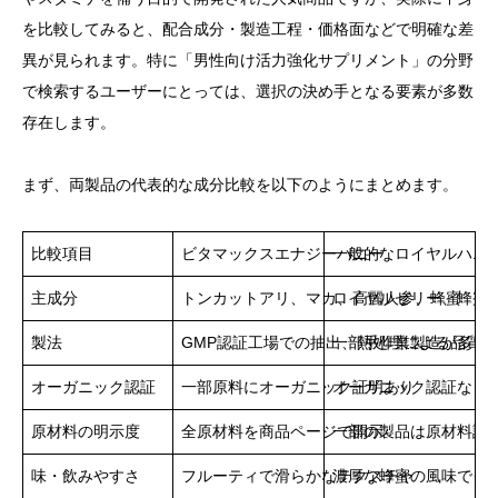
を比較してみると、配合成分・製造工程・価格面などで明確な差
異が見られます。特に「男性向け活力強化サプリメント」の分野
で検索するユーザーにとっては、選択の決め手となる要素が多数
存在します。
まず、両製品の代表的な成分比較を以下のようにまとめます。
比較項目
ビタマックスエナジーハニー
一般的なロイヤルハニ
主成分
トンカットアリ、マカ、高麗人参、蜂蜜
ロイヤルゼリー、蜂蜜
製法
GMP認証工場での抽出、熱処理による品質安
一部手作業製造が多く
オーガニック認証
一部原料にオーガニック証明あり
オーガニック認証なし
原材料の明示度
全原材料を商品ページで開示
一部の製品は原材料詳
味・飲みやすさ
フルーティで滑らかなテクスチャ
濃厚な蜂蜜の風味でク