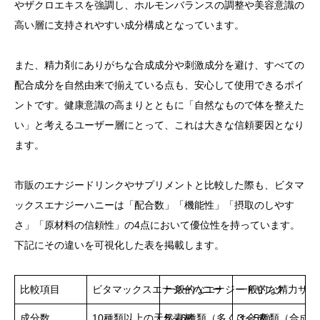
やザクロエキスを強調し、ホルモンバランスの調整や美容意識の
高い層に支持されやすい成分構成となっています。
また、精力剤にありがちな合成成分や刺激成分を避け、すべての
配合成分を自然由来で揃えている点も、安心して使用できるポイ
ントです。健康意識の高まりとともに「自然なもので体を整えた
い」と考えるユーザー層にとって、これは大きな信頼要因となり
ます。
市販のエナジードリンクやサプリメントと比較した際も、ビタマ
ックスエナジーハニーは「配合数」「機能性」「摂取のしやす
さ」「原材料の信頼性」の4点において優位性を持っています。
下記にその違いを可視化した表を掲載します。
比較項目
ビタマックスエナジーハニー
一般的なエナジードリンク
一般的な精力サプ
成分数
10種類以上の天然素材
5～6種類（多くは合成）
3～5種類（合成