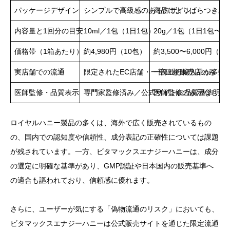
パッケージデザイン
シンプルで高級感のあるデザイン
商品によりばらつきあ
内容量と1回分の目安
10ml／1包（1日1包）
20g／1包（1日1包〜2
価格帯（1箱あたり）
約4,980円（10包）
約3,500〜6,000円（6
実店舗での流通
限定されたEC店舗・一部正規販売店のみ
一部並行輸入品が多数
医師監修・品質表示
専門家監修済み／公式サイトに品質基準明示
医師監修の表示なし、
ロイヤルハニー製品の多くは、海外で広く販売されているもの
の、国内での認知度や信頼性、成分表記の正確性については課題
が残されています。一方、ビタマックスエナジーハニーは、成分
の選定に明確な基準があり、GMP認証や日本国内の販売基準へ
の適合も謳われており、信頼感に優れます。
さらに、ユーザーが気にする「偽物流通のリスク」においても、
ビタマックスエナジーハニーは公式販売サイトを通じた限定流通