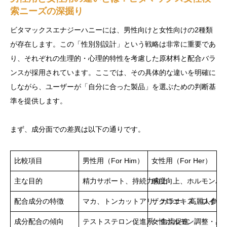
索ニーズの深掘り
ビタマックスエナジーハニーには、男性向けと女性向けの2種類
が存在します。この「性別別設計」という戦略は非常に重要であ
り、それぞれの生理的・心理的特性を考慮した原材料と配合バラ
ンスが採用されています。ここでは、その具体的な違いを明確に
しながら、ユーザーが「自分に合った製品」を選ぶための判断基
準を提供します。
まず、成分面での差異は以下の通りです。
比較項目
男性用（For Him）
女性用（For Her）
主な目的
精力サポート、持続力向上
感度向上、ホルモンバ
配合成分の特徴
マカ、トンカットアリ、ガラナ、高麗人参、
ザクロエキス、ロイヤ
成分配合の傾向
テストステロン促進系・血流促進
女性ホルモン調整・感