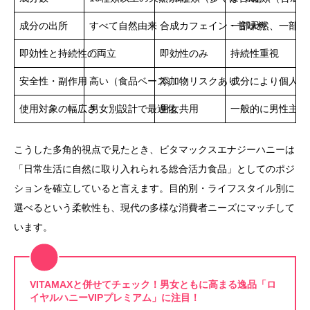
成分の出所
すべて自然由来
合成カフェイン・甘味料
一部天然、一部合
即効性と持続性の両立
〇
即効性のみ
持続性重視
安全性・副作用
高い（食品ベース）
添加物リスクあり
成分により個人差
使用対象の幅広さ
男女別設計で最適化
男女共用
一般的に男性主体
こうした多角的視点で見たとき、ビタマックスエナジーハニーは
「日常生活に自然に取り入れられる総合活力食品」としてのポジ
ションを確立していると言えます。目的別・ライフスタイル別に
選べるという柔軟性も、現代の多様な消費者ニーズにマッチして
います。
VITAMAXと併せてチェック！男女ともに高まる逸品「ロ
イヤルハニーVIPプレミアム」に注目！