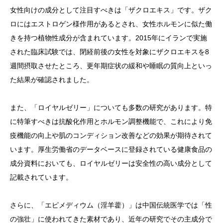
女性向けの成分として注目すべきは「ザクロエキス」です。ザク
ロにはエストロゲン様作用があるとされ、女性ホルモンに似た働
きを持つ植物性成分が含まれています。2015年にイランで実施
された臨床試験では、閉経前後の女性を対象にザクロエキスを8
週間摂取させたところ、更年期症状の緩和や睡眠の質向上といっ
た結果が確認されました。
また、「ロイヤルゼリー」についても多数の研究があります。特
に特筆すべきは抗酸化作用とホルモン調整機能で、これにより免
疫機能の向上や肌のコンディション改善などの効果が期待されて
います。厚生労働省のデータベースに登録されている健康食品の
成分資料においても、ロイヤルゼリーは安全性の高い成分として
記載されています。
さらに、「エピメディウム（淫羊藿）」は中国伝統医学では「性
の強壮」に使われてきた素材であり、近年の研究でその主成分で