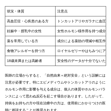
状況・体質
注意点
高血圧症・心疾患のある方
トンカットアリやガラナに血圧上
妊娠中・授乳中の女性
女性ホルモン様作用を持つ成分（
薬を常用している方
成分による薬効の増減や相互作用
食物アレルギーを持つ方
ロイヤルゼリーやはちみつにアレ
18歳未満または高齢者
安全性のデータが十分でないため
医師の立場からすると、「自然由来＝絶対安全」という誤解には
注意が必要です。特にエピメディウムやトンカットアリのように
ホルモン作用に影響を与える成分は、個人の体質やホルモンバラ
ンスによって思わぬ反応を起こす場合があります。したがって、
持病をお持ちの方や現在治療中の方は、使用前にかかりつけの医
師に相談することが推奨されます。