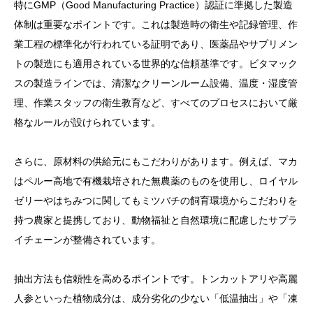
特にGMP（Good Manufacturing Practice）認証に準拠した製造
体制は重要なポイントです。これは製造時の衛生や記録管理、作
業工程の標準化が行われている証明であり、医薬品やサプリメン
トの製造にも適用されている世界的な信頼基準です。ビタマック
スの製造ラインでは、清潔なクリーンルーム設備、温度・湿度管
理、作業スタッフの衛生教育など、すべてのプロセスにおいて厳
格なルールが設けられています。
さらに、原材料の供給元にもこだわりがあります。例えば、マカ
はペルー高地で有機栽培された無農薬のものを使用し、ロイヤル
ゼリーやはちみつに関してもミツバチの飼育環境からこだわりを
持つ農家と提携しており、動物福祉と自然環境に配慮したサプラ
イチェーンが整備されています。
抽出方法も信頼性を高めるポイントです。トンカットアリや高麗
人参といった植物成分は、成分劣化の少ない「低温抽出」や「凍