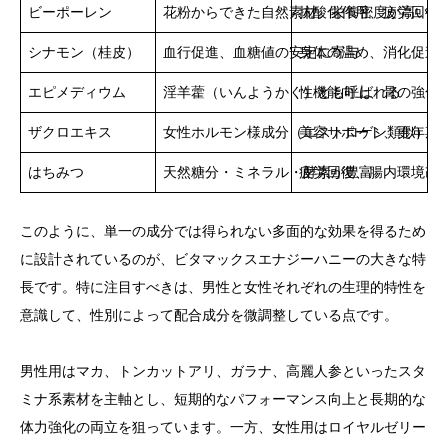
ビーポーレン
花粉からできた自然素材。栄養密度が高い
抗酸化作用、疲労回復
シナモン（桂皮）
血行促進、血糖値の安定に寄与
身体の温め、消化促進
エピメディウム
淫羊藿（いんようかく）とも呼ばれる
性機能向上、骨の強化
ザクロエキス
女性ホルモン様成分（エストロゲン類似）含
美容サポート、更年期
はちみつ
天然糖分・ミネラル・酵素が豊富
疲労回復、腸内環境改
このように、単一の成分では得られない多面的な効果を得るため
に設計されているのが、ビタマックスエナジーハニーの大きな特
長です。特に注目すべきは、男性と女性それぞれの生理的特性を
意識して、性別によって配合成分を微調整している点です。
男性用はマカ、トンカットアリ、ガラナ、高麗人参といったスタ
ミナ系素材を主軸とし、短期的なパフォーマンス向上と長期的な
体力強化の両立を狙っています。一方、女性用はロイヤルゼリー