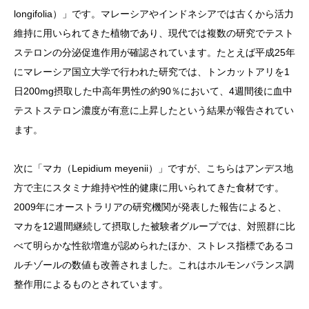
longifolia）」です。マレーシアやインドネシアでは古くから活力
維持に用いられてきた植物であり、現代では複数の研究でテスト
ステロンの分泌促進作用が確認されています。たとえば平成25年
にマレーシア国立大学で行われた研究では、トンカットアリを1
日200mg摂取した中高年男性の約90％において、4週間後に血中
テストステロン濃度が有意に上昇したという結果が報告されてい
ます。
次に「マカ（Lepidium meyenii）」ですが、こちらはアンデス地
方で主にスタミナ維持や性的健康に用いられてきた食材です。
2009年にオーストラリアの研究機関が発表した報告によると、
マカを12週間継続して摂取した被験者グループでは、対照群に比
べて明らかな性欲増進が認められたほか、ストレス指標であるコ
ルチゾールの数値も改善されました。これはホルモンバランス調
整作用によるものとされています。