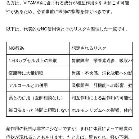
る方は、VITAMAXに含まれる成分が相互作用を引き起こす可能
性があるため、必ず事前に医師の指導を仰ぐべきです。
以下は、代表的なNG使用例とそのリスクを整理した一覧です。
NG行為
想定されるリスク
1日3カプセル以上の摂取
胃腸障害、栄養素過多、吸収バラ
空腹時に大量摂取
胃痛・不快感、消化吸収への影響
アルコールとの併用
吸収阻害、肝機能への影響、効果
薬との併用（医師相談なし）
相互作用による副作用の可能性、
毎日決まった時間に摂取しない
ホルモンリズムへの影響、体内安
副作用の報告は非常に少ないですが、まれに体質によって軽度の
症状が現れることもあります。たとえば、胃もたれ、軽い下痢、