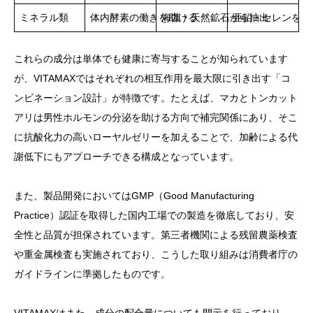
ミネラル類
体内酵素の働きを助ける
海藻・天然鉱石から抽出
亜鉛・セレンを含
これらの成分は単体でも健康に寄与することが知られています
が、VITAMAXではそれぞれの相互作用を最大限に引き出す「コ
ンビネーション設計」が特徴です。たとえば、マカとトンカット
アリは男性ホルモンの分泌を助ける方向で補完関係にあり、そこ
に抗酸化力の高いローヤルゼリーを加えることで、加齢による代
謝低下にもアプローチできる構成となっています。
また、製品開発においてはGMP（Good Manufacturing
Practice）認証を取得した国内工場での製造を徹底しており、安
全性と品質が担保されています。第三者機関による残留農薬検査
や重金属検査も実施されており、こうした取り組みは消費者庁の
ガイドラインに準拠したものです。