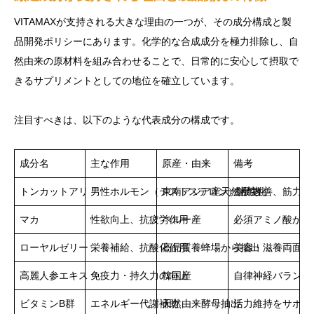
VITAMAXが支持される大きな理由の一つが、その成分構成と製
品開発ポリシーにあります。化学的な合成成分を極力排除し、自
然由来の原材料を組み合わせることで、日常的に安心して摂取で
きるサプリメントとしての地位を確立しています。
注目すべきは、以下のような代表成分の構成です。
成分名
主な作用
原産・由来
備考
トンカットアリ
男性ホルモン（テストステロン）活性化
東南アジア産天然根茎
血流改善、筋力維
マカ
性欲向上、抗疲労作用
ペルー産
必須アミノ酸が豊
ローヤルゼリー
栄養補給、抗酸化作用
高品質養蜂場から抽出
美容・滋養両面に
高麗人参エキス
免疫力・持久力の向上
韓国産
自律神経バランス
ビタミンB群
エネルギー代謝補助
天然由来酵母抽出
活力維持をサポー