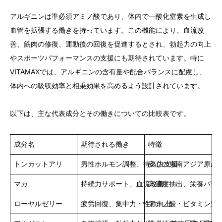
アルギニンは準必須アミノ酸であり、体内で一酸化窒素を生成し
血管を拡張する働きを持っています。この機能により、血流改
善、筋肉の修復、運動後の回復を促進するとされ、勃起力の向上
やスポーツパフォーマンスの支援にも期待されています。特に
VITAMAXでは、アルギニンの含有量や配合バランスに配慮し、
体内への吸収効率と相乗効果を高めるよう設計されています。
以下は、主な代表成分とその働きについての比較表です。
成分名
期待される働き
特徴
トンカットアリ
男性ホルモン調整、持久力支援
安心の東南アジア原産
マカ
持続力サポート、血流改善
高濃度抽出、栄養バラ
ローヤルゼリー
疲労回復、集中力・性欲向上
アミノ酸・ビタミン豊