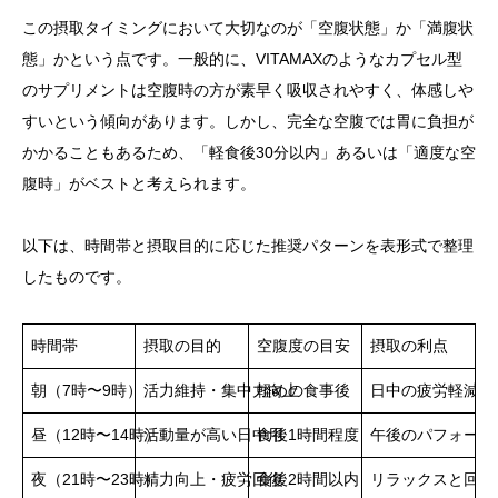
この摂取タイミングにおいて大切なのが「空腹状態」か「満腹状
態」かという点です。一般的に、VITAMAXのようなカプセル型
のサプリメントは空腹時の方が素早く吸収されやすく、体感しや
すいという傾向があります。しかし、完全な空腹では胃に負担が
かかることもあるため、「軽食後30分以内」あるいは「適度な空
腹時」がベストと考えられます。
以下は、時間帯と摂取目的に応じた推奨パターンを表形式で整理
したものです。
時間帯
摂取の目的
空腹度の目安
摂取の利点
朝（7時〜9時）
活力維持・集中力向上
軽めの食事後
日中の疲労軽減と
昼（12時〜14時）
活動量が高い日中用
食後1時間程度
午後のパフォーマ
夜（21時〜23時）
精力向上・疲労回復
食後2時間以内
リラックスと回復