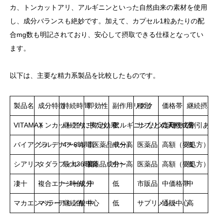
カ、トンカットアリ、アルギニンといった自然由来の素材を使用
し、成分バランスも絶妙です。加えて、カプセル1粒あたりの配
合mg数も明記されており、安心して摂取できる仕様となってい
ます。
以下は、主要な精力系製品を比較したものです。
製品名
成分特徴
持続時間
即効性
副作用リスク
種別
価格帯
継続摂取
VITAMAX
トンカットアリ、マカ、アルギニンなどの天然成分
継続的に安定効果
中
低
サプリメント
定期便で割引あり
高
バイアグラ
シルデナフィル（医薬品成分）
4〜6時間
高
中〜高
医薬品
高額（要処方）
低
シアリス
タダラフィル（医薬品成分）
最大36時間
高
中〜高
医薬品
高額（要処方）
低
凄十
複合エナジー成分
一時的
中
低
市販品
中価格帯
中
マカエンペラー
マカ・アミノ酸中心
継続的
中
低
サプリメント
通販中心
高