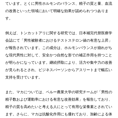
ています。とくに男性ホルモンのバランス、精子の質と量、血流
の改善といった領域において明確な効果が認められつつありま
す。
例えば、トンカットアリに関する研究では、日本補完代替医療学
会誌にて「男性被験者におけるテストステロン値の有意な上昇」
が報告されています。この成分は、ホルモンバランスが崩れがち
な現代男性に対して、安全かつ自然な形での補正作用を持つこと
が明らかになっています。継続摂取により、活力や集中力の改善
が見られるとされ、ビジネスパーソンからアスリートまで幅広い
支持を受けています。
また、マカについては、ペルー農業大学の研究チームが「男性の
精子数および運動率における有意な改善効果」を報告しており、
精子の質を高めたいと考える人にとって有用な栄養素とされてい
ます。さらに、マカは抗酸化作用にも優れており、加齢による体