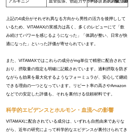
アルギニン
血管拡張、勃起力サポート、筋肉回復促進
準必須アミノ酸、吸収
上記の4成分がそれぞれ異なる方向から男性の活力を後押しして
いるため、VITAMAXの実感力は高く、多くのレビューにて「飲
み続けてパワーを感じるようになった」「体調が整い、日常が快
適になった」といった評価が寄せられています。
また、VITAMAXではこれらの成分がmg単位で精密に配合されて
おり、摂取量の指定も明確に記載されています。過剰摂取を防ぎ
ながらも効果を最大化するようなフォーミュラが、安心して継続
できる理由の一つとなっています。リピート率の高さやAmazon
などでの安定した評価も、それを裏付ける信頼材料です。
科学的エビデンスとホルモン・血流への影響
VITAMAXに配合されている成分は、いずれも自然由来でありな
がら、近年の研究によって科学的なエビデンスが裏付けられてき