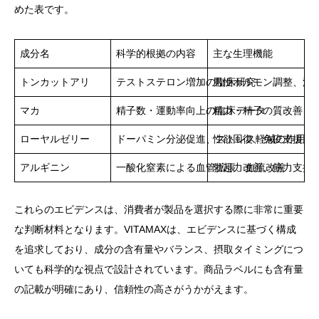
めた表です。
成分名
科学的根拠の内容
主な生理機能
トンカットアリ
テストステロン増加の臨床研究
男性ホルモン調整、活
マカ
精子数・運動率向上の臨床データ
精力・精子の質改善
ローヤルゼリー
ドーパミン分泌促進、ストレス軽減の作用
性欲回復、免疫支援、
アルギニン
一酸化窒素による血管拡張、血流改善
勃起力改善、筋力支援
これらのエビデンスは、消費者が製品を選択する際に非常に重要
な判断材料となります。VITAMAXは、エビデンスに基づく構成
を追求しており、成分の含有量やバランス、摂取タイミングにつ
いても科学的な視点で設計されています。商品ラベルにも含有量
の記載が明確にあり、信頼性の高さがうかがえます。