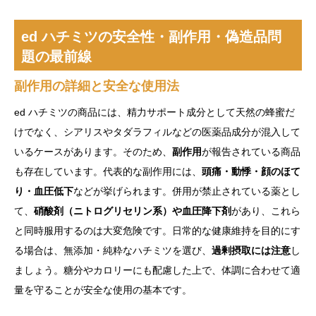
ed ハチミツの安全性・副作用・偽造品問
題の最前線
副作用の詳細と安全な使用法
ed ハチミツの商品には、精力サポート成分として天然の蜂蜜だ
けでなく、シアリスやタダラフィルなどの医薬品成分が混入して
いるケースがあります。そのため、
副作用
が報告されている商品
も存在しています。代表的な副作用には、
頭痛・動悸・顔のほて
り・血圧低下
などが挙げられます。併用が禁止されている薬とし
て、
硝酸剤（ニトログリセリン系）や血圧降下剤
があり、これら
と同時服用するのは大変危険です。日常的な健康維持を目的にす
る場合は、無添加・純粋なハチミツを選び、
過剰摂取には注意
し
ましょう。糖分やカロリーにも配慮した上で、体調に合わせて適
量を守ることが安全な使用の基本です。