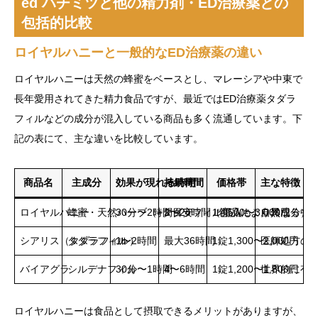
ed ハチミツと他の精力剤・ED治療薬との
包括的比較
ロイヤルハニーと一般的なED治療薬の違い
ロイヤルハニーは天然の蜂蜜をベースとし、マレーシアや中東で
長年愛用されてきた精力食品ですが、最近ではED治療薬タダラ
フィルなどの成分が混入している商品も多く流通しています。下
記の表にて、主な違いを比較しています。
商品名
主成分
効果が現れる時間
持続時間
価格帯
主な特徴
ロイヤルハニー
蜂蜜・天然ハーブ（+タダラフィル混入も）
30分〜2時間目安
2〜24時間（商品により異なる）
1包500〜3,000円
自然成分中
シアリス（タダラフィル）
タダラフィル
1〜2時間
最大36時間
1錠1,300〜2,000円
医師処方の
バイアグラ
シルデナフィル
30分〜1時間
4〜6時間
1錠1,200〜1,800円
世界的に有
ロイヤルハニーは食品として摂取できるメリットがありますが、