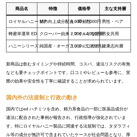
商品名
特徴
価格帯
主な支持層
ロイヤルハニー VIP
精力向上成分配合・即効性
4,000～7,000円
男性・ペア
蜂蜜幸運草 ED
クローバー由来・マイルドな効果
2,000～4,000円
男女共用
ハニーシリーズ
純国産・オーガニックにこだわり
3,000～5,000円
健康志向層
新商品は飲むタイミングや持続時間、コスパ、違法リスクの有無
なども要チェックポイントです。口コミやレビューも参考に、実
際の効果や安全性を丁寧に確認することが求められています。
国内外の法規制と行政の動き
国内ではed ハチミツを含め、精力系食品の一部に医薬品成分が
違法に配合された事例が報告され、行政指導が強化されていま
す。特にロイヤルハニー製品に関連する法規制では、タダラフィ
ル等の成分が無許可で含まれていたケースが社会問題となり、厚