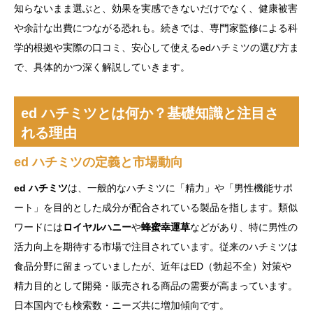
知らないまま選ぶと、効果を実感できないだけでなく、健康被害
や余計な出費につながる恐れも。続きでは、専門家監修による科
学的根拠や実際の口コミ、安心して使えるedハチミツの選び方ま
で、具体的かつ深く解説していきます。
ed ハチミツとは何か？基礎知識と注目さ
れる理由
ed ハチミツの定義と市場動向
ed ハチミツ
は、一般的なハチミツに「精力」や「男性機能サポ
ート」を目的とした成分が配合されている製品を指します。類似
ワードには
ロイヤルハニー
や
蜂蜜幸運草
などがあり、特に男性の
活力向上を期待する市場で注目されています。従来のハチミツは
食品分野に留まっていましたが、近年はED（勃起不全）対策や
精力目的として開発・販売される商品の需要が高まっています。
日本国内でも検索数・ニーズ共に増加傾向です。