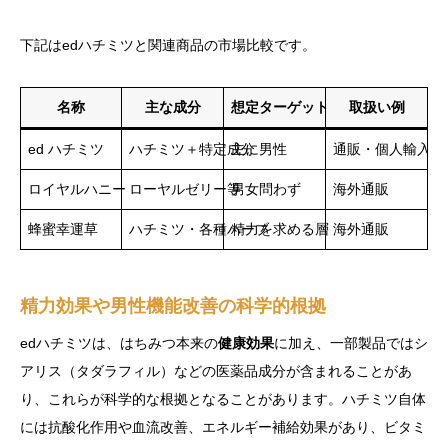
下記はedハチミツと関連商品の市場比較です。
名称
主な成分
想定ターゲット
取扱い例
ed ハチミツ
ハチミツ＋特定成分
主に男性
通販・個人輸入
ロイヤルハニー
ローヤルゼリー等
男女問わず
海外通販
蜂蜜幸運草
ハチミツ・各種ハーブ
精力を求める層
海外通販
精力効果や男性機能改善の科学的根拠
edハチミツは、はちみつ本来の
健康効果
に加え、一部製品ではシ
アリス（タダラフィル）などの医薬品成分が含まれることがあ
り、これらが科学的な根拠となることがあります。ハチミツ自体
には抗酸化作用や血流改善、エネルギー補給効果があり、ビタミ