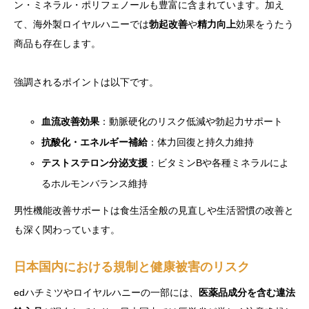
ン・ミネラル・ポリフェノールも豊富に含まれています。加え
て、海外製ロイヤルハニーでは
勃起改善
や
精力向上
効果をうたう
商品も存在します。
強調されるポイントは以下です。
血流改善効果
：動脈硬化のリスク低減や勃起力サポート
抗酸化・エネルギー補給
：体力回復と持久力維持
テストステロン分泌支援
：ビタミンBや各種ミネラルによ
るホルモンバランス維持
男性機能改善サポートは食生活全般の見直しや生活習慣の改善と
も深く関わっています。
日本国内における規制と健康被害のリスク
edハチミツやロイヤルハニーの一部には、
医薬品成分を含む違法