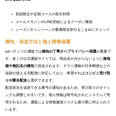
初回限定や定期コースの割引利用
メールマガジンやLINE登録によるクーポン獲得
シーズンキャンペーンや数量限定割引をこまめにチェック
梱包・発送方法と個人情報保護
edハチミツの通販では
梱包の丁寧さ
や
プライバシー保護
が重要で
す。多くの公式通販サイトでは、商品名が分からないように
無地
箱や無記名の梱包
で発送されます。ヤマト運輸や日本郵便などの
追跡が使える宅配便に対応しており、希望すれば
コンビニ受け取
りや匿名配送
も選択できます。
配送状況を追跡できる番号の通知があるため、受け取りのタイミ
ングも調整しやすいです。個人情報は暗号化されたシステムで管
理されるため、通販による情報漏洩リスクも最小限に抑えられて
います。