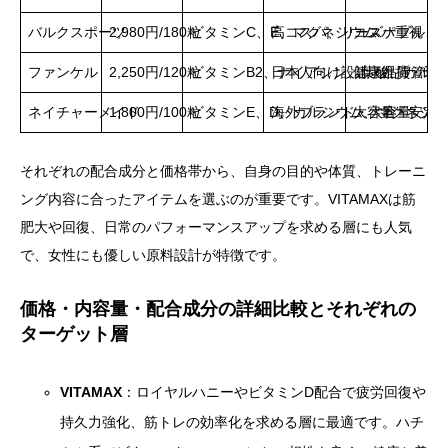
バルクスポーツ
2,980円/180粒
ビタミンC、E、マグネシウム
高コスパ、リーズナブル、
コスパ重視・
ファンケル
2,250円/120粒
ビタミンB2、ナイアシン、葉酸、カルシ
日本人向け設計・品質管理
健康維持・予
ネイチャーメイド
1,800円/100粒
ビタミンE、D、カルシウム、マグネシウ
海外ブランド・大容量
大容量・安定
それぞれの配合成分と価格帯から、自身の目的や体質、トレーニ
ング内容に合ったアイテムを選ぶのが重要です。VITAMAXは筋
肥大や回復、日常のパフォーマンスアップを求める層にも人気
で、女性にも優しい原料設計が特徴です。
価格・内容量・配合成分の詳細比較とそれぞれの
ターゲット層
VITAMAX
：ロイヤルハニーやビタミンD配合で疲労回復や
持久力強化、筋トレの効率化を求める層に最適です。ハチ