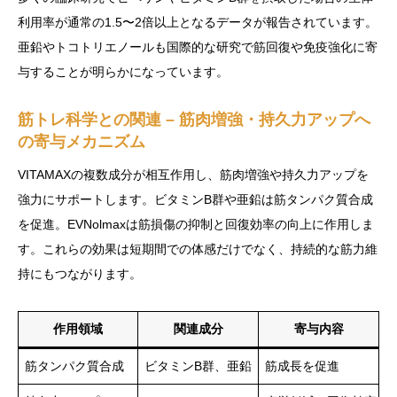
利用率が通常の1.5〜2倍以上となるデータが報告されています。
亜鉛やトコトリエノールも国際的な研究で筋回復や免疫強化に寄
与することが明らかになっています。
筋トレ科学との関連 – 筋肉増強・持久力アップへ
の寄与メカニズム
VITAMAXの複数成分が相互作用し、筋肉増強や持久力アップを
強力にサポートします。ビタミンB群や亜鉛は筋タンパク質合成
を促進。EVNolmaxは筋損傷の抑制と回復効率の向上に作用しま
す。これらの効果は短期間での体感だけでなく、持続的な筋力維
持にもつながります。
作用領域
関連成分
寄与内容
筋タンパク質合成
ビタミンB群、亜鉛
筋成長を促進