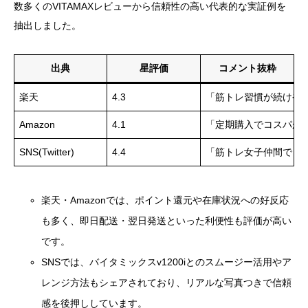
数多くのVITAMAXレビューから信頼性の高い代表的な実証例を
抽出しました。
出典
星評価
コメント抜粋
楽天
4.3
「筋トレ習慣が続けや
Amazon
4.1
「定期購入でコスパが
SNS(Twitter)
4.4
「筋トレ女子仲間でも
楽天・Amazonでは、ポイント還元や在庫状況への好反応
も多く、即日配送・翌日発送といった利便性も評価が高い
です。
SNSでは、バイタミックスv1200iとのスムージー活用やア
レンジ方法もシェアされており、リアルな写真つきで信頼
感を後押ししています。