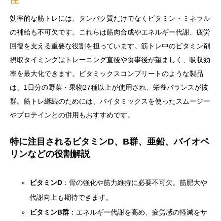
性
効率的な筋トレには、タンパク質だけでなくビタミン・ミネラル
の補給も不可欠です。これらは筋肉合成やエネルギー代謝、疲労
回復を支える重要な役割を担っています。筋トレ中のビタミン剤
摂取タイミングはトレーニング直後や食事後が望ましく、吸収効
率を最大化できます。ビタミックスコンプリートのような製品
は、1日分の野菜・果物27種以上が使用され、栄養バランスが抜
群。筋トレ継続のためには、バイタミックスを使ったスムージー
やプロテインとの併用もおすすめです。
特に注目されるビタミンD、B群、亜鉛、バイオペ
リンなどの役割解説
ビタミンD
：骨の強化や筋力維持に必要不可欠。筋肥大や
代謝向上も期待できます。
ビタミンB群
：エネルギー代謝を高め、疲労感の軽減をサ