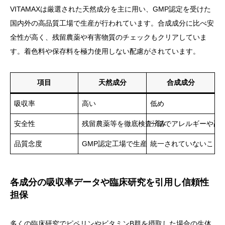
VITAMAXは厳選された天然成分を主に用い、GMP認定を受けた
国内外の高品質工場で生産が行われています。合成成分に比べ安
全性が高く、残留農薬や有害物質のチェックもクリアしていま
す。着色料や保存料を極力使用しない配慮がされています。
項目
天然成分
合成成分
吸収率
高い
低め
安全性
残留農薬等を徹底検査済み
一部でアレルギーや副
品質念度
GMP認定工場で生産
統一されていないこと
各成分の吸収率データや臨床研究を引用し信頼性
担保
多くの臨床研究でピペリンやビタミンB群を摂取した場合の生体