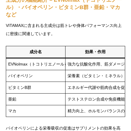
主成分の機能紹介 – EVNolmax（トコトリエノー
ル）・バイオペリン・ビタミンB群・亜鉛・マカ
など
VITAMAXに含まれる主成分は筋トレや身体パフォーマンス向上
に密接に関連しています。
成分名
効果・作用
EVNolmax（トコトリエノール）
強力な抗酸化作用、筋ダメージや
バイオペリン
栄養素（ビタミン・ミネラル）の
ビタミンB群
エネルギー代謝や筋肉合成を促進
亜鉛
テストステロン合成や免疫機能の
マカ
精力向上、ホルモンバランスの正
バイオペリンによる栄養吸収の促進はサプリメントの効果を高