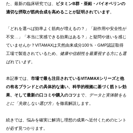
た、最新の臨床研究では、
ビタミンB群・亜鉛・バイオペリンの
適切な摂取が筋肉合成を高めることが証明されています
。
「どれを選べば効率よく筋肉が増えるの？」「副作用や安全性が
不安…」「本当に実感できる効果はある？」と疑問や迷いを感じ
ていませんか？VITAMAXは天然由来成分100％・GMP認証取得
工場で製造されているため、
健康や信頼性を最重視する方にも選
ばれています
。
本記事では、
市場で最も注目されているVITAMAXシリーズと他
の有名ブランドとの具体的な違い、科学的根拠に基づく筋トレ効
果、そして最新の口コミや購入のコツ
まで、
データと実体験をも
とに「失敗しない選び方」
を徹底解説します。
続きでは、悩みを確実に解消し理想の成果へ近付くためのヒント
が必ず見つかります。