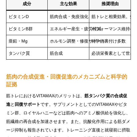
成分
主な効果
推奨理由
ビタミンD
筋肉合成・免疫強化
筋トレと相乗効果。効
ビタミンB群
エネルギー産生・疲労軽減
パフォーマンス維持へ
亜鉛・Mg
ホルモン調整・修復サポート
科学的裏付け多数
タンパク質
筋合成
必須栄養素として世界
筋肉の合成促進・回復促進のメカニズムと科学的
証拠
筋トレにおけるVITAMAXのメリットは、
筋タンパク質の合成促
進
と
回復サポート
です。サプリメントとしてのVITAMAXやビタ
ミン群、ロイヤルハニーなどは筋肉へのアミノ酸供給を強化し、
筋繊維の再合成を加速させます。また、抗酸化作用による筋ダメ
ージ抑制も報告されています。トレーニング直後と就寝前に摂取