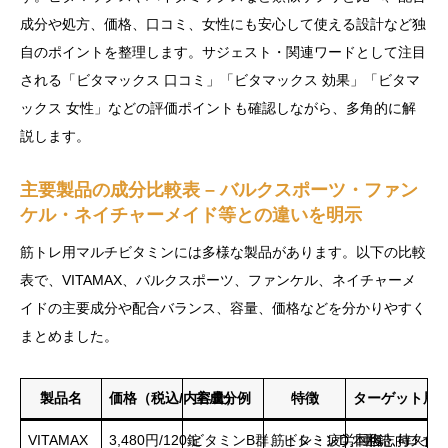
成分や処方、価格、口コミ、女性にも安心して使える設計など独
自のポイントを整理します。サジェスト・関連ワードとして注目
される「ビタマックス 口コミ」「ビタマックス 効果」「ビタマ
ックス 女性」などの評価ポイントも確認しながら、多角的に解
説します。
主要製品の成分比較表 – バルクスポーツ・ファン
ケル・ネイチャーメイド等との違いを明示
筋トレ用マルチビタミンには多様な製品があります。以下の比較
表で、VITAMAX、バルクスポーツ、ファンケル、ネイチャーメ
イドの主要成分や配合バランス、容量、価格などを分かりやすく
まとめました。
製品名
価格（税込/内容量）
主成分例
特徴
ターゲット層
VITAMAX
3,480円/120錠
ビタミンB群、ビタミンD、亜鉛、ロイ
筋トレ・疲労回復・持久力
本格志向・女