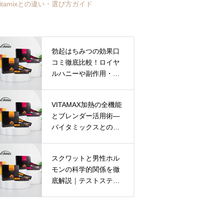
tamixとの違い・選び方ガイド
勃起はちみつの効果口
コミ徹底比較！ロイヤ
ルハニーや副作用・安
全な選び方ガイド
VITAMAX加熱の全機能
とブレンダー活用術―
バイタミックスとの違
いと安全な使い方を徹
底解説
スクワットと男性ホル
モンの科学的関係を徹
底解説｜テストステロ
ン増加や筋肉への効果
を最新研究で解明