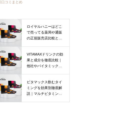
最新口コミまとめ
ロイヤルハニーはどこ
で売ってる薬局や通販
の正規販売店比較と偽
物対策ガイド
VITAMAXドリンクの効
果と成分を徹底比較｜
他社やバイタミックス
との違いと選び方ガイ
ド
ビタマックス飲むタイ
ミングを効果別徹底解
説｜マルチビタミン・
ミネラル成分の朝昼夜
おすすめ摂取法