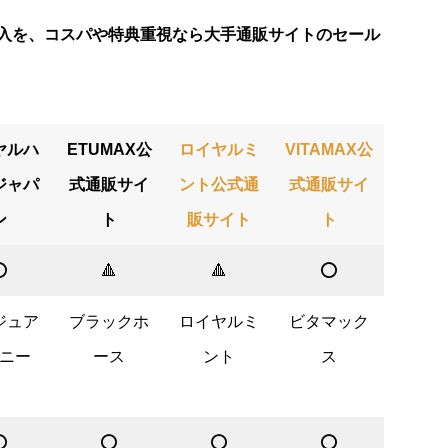
入を、コスパや特典重視なら大手通販サイトのセール
ヤルハ
ETUMAX公
ロイヤルミ
VITAMAX公
ジャパ
式通販サイ
ント公式通
式通販サイ
ン
ト
販サイト
ト
️
🔺
🔺
⭕️
ジュア
ブラックホ
ロイヤルミ
ビタマック
ニー
ース
ント
ス
️
⭕️
⭕️
⭕️