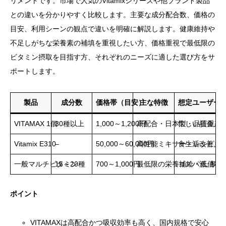
リメントです。市場で人気のVitamixシリーズや他ブランド製品
との違いを分かりやすく比較します。主要な成分配合数、価格の
目安、利用シーンの観点で違いを明確に解説します。健康維持や
不足しがちな栄養素の補填を重視したい方、価格重視で最低限の
ビタミン摂取を目指す方、それぞれのニーズに適した選び方をサ
ポートします。
製品
成分数
価格帯（目安）
主な特徴
想定ユーザー
VITAMAX 1個
30種以上
1,000～1,200円
高配合・日本製・品質重視
忙しい社会人,
Vitamix E310
–
50,000～60,000円
高性能ミキサー・レシピ多
食生活改善, 
一般マルチビタミン
15～20種
700～1,000円
最低限の栄養補給・低価格
コスパ派, 初心
ポイント
VITAMAXは高配合かつ吸収効率も高く、国内規格で安心