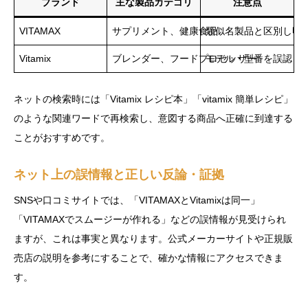
ブランド
主な製品カテゴリ
注意点
VITAMAX
サプリメント、健康食品
類似名製品と区別し明
Vitamix
ブレンダー、フードプロセッサー
モデル・型番を誤認し
ネットの検索時には「Vitamix レシピ本」「vitamix 簡単レシピ」
のような関連ワードで再検索し、意図する商品へ正確に到達する
ことがおすすめです。
ネット上の誤情報と正しい反論・証拠
SNSや口コミサイトでは、「VITAMAXとVitamixは同一」
「VITAMAXでスムージーが作れる」などの誤情報が見受けられ
ますが、これは事実と異なります。公式メーカーサイトや正規販
売店の説明を参考にすることで、確かな情報にアクセスできま
す。