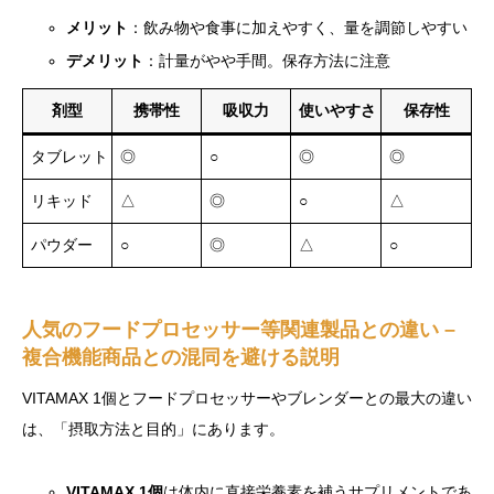
メリット
：飲み物や食事に加えやすく、量を調節しやすい
デメリット
：計量がやや手間。保存方法に注意
剤型
携帯性
吸収力
使いやすさ
保存性
タブレット
◎
○
◎
◎
リキッド
△
◎
○
△
パウダー
○
◎
△
○
人気のフードプロセッサー等関連製品との違い –
複合機能商品との混同を避ける説明
VITAMAX 1個とフードプロセッサーやブレンダーとの最大の違い
は、「摂取方法と目的」にあります。
VITAMAX 1個
は体内に直接栄養素を補うサプリメントであ