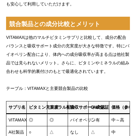
も安心して利用していただけます。
競合製品との成分比較とメリット
VITAMAXは他のマルチビタミンサプリと比較して、成分の配合
バランスと吸収サポート成分の充実度が大きな特徴です。特にバ
イオペリン配合により、体内への成分吸収率が高まる点は他社製
品では見られないメリット。さらに、ビタミンやミネラルの組み
合わせも科学的裏付けのもとで最適化されています。
テーブル：VITAMAXと主要競合製品の比較
サプリ名
ビタミン充実度
ミネラル配合
吸収サポート成分
GMP認証
価格（参考
VITAMAX
◎
◎
バイオペリン有
〇
中～高
A社製品
○
△
なし
△
中