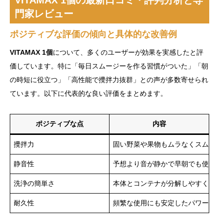
VITAMAX 1個の最新口コミ・評判分析と専
門家レビュー
ポジティブな評価の傾向と具体的な改善例
VITAMAX 1個
について、多くのユーザーが効果を実感したと評
価しています。特に「毎日スムージーを作る習慣がついた」「朝
の時短に役立つ」「高性能で攪拌力抜群」との声が多数寄せられ
ています。以下に代表的な良い評価をまとめます。
ポジティブな点
内容
攪拌力
固い野菜や果物もムラなくスムー
静音性
予想より音が静かで早朝でも使い
洗浄の簡単さ
本体とコンテナが分解しやすく、
耐久性
頻繁な使用にも安定したパワーを