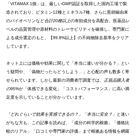
「VITAMAX 1個」は、厳しいGMP認証を取得した国内工場で製
造されており、ビタミン12種とミネラル7種、さらに黒胡椒由来
のバイオペリンなど
合計20種以上
の有効成分を高配合。医薬品レ
ベルの品質管理や原材料のトレーサビリティを確保し、専門家に
よる成分選定のもと、【99.8%以上】の不純物除去基準をクリア
しています。
ネット上には価格や効果に関して「本当に違いが分かる？」とい
う疑問や、「偽物だったらどうしよう…」と心配の声も数多く寄
せられています。しかし最新の消費者庁調査では、
正規品購入者
の95%
が「体感できる変化」「コストパフォーマンス」に高い満
足度を示していることが分かっています。
「どれぐらいで効果を実感できるの？」「本当に安全？」
と迷い
がちな方も、この記事を読めば、「成分の科学的根拠」「価格比
較のリアル」「口コミや専門家の評価」まで根拠ある情報を網羅