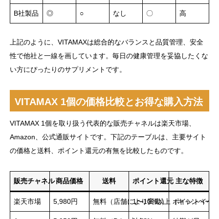
B社製品
◎
○
なし
〇
高
上記のように、VITAMAXは総合的なバランスと品質管理、安全
性で他社と一線を画しています。毎日の健康管理を妥協したくな
い方にぴったりのサプリメントです。
VITAMAX 1個の価格比較とお得な購入方法
VITAMAX 1個を取り扱う代表的な販売チャネルは楽天市場、
Amazon、公式通販サイトです。下記のテーブルは、主要サイト
の価格と送料、ポイント還元の有無を比較したものです。
販売チャネル
商品価格
送料
ポイント還元
主な特徴
楽天市場
5,980円
無料（店舗により変動）
1〜10%以上（キャンペー
ポイントイベ