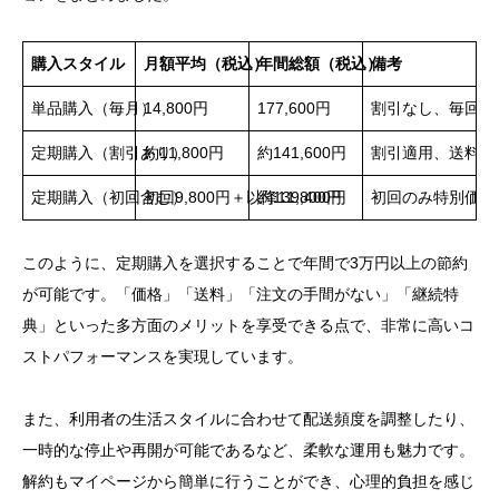
購入スタイル
月額平均（税込）
年間総額（税込）
備考
単品購入（毎月）
14,800円
177,600円
割引なし、毎回注
定期購入（割引あり）
約11,800円
約141,600円
割引適用、送料無
定期購入（初回含む）
初回9,800円＋以降11,800円
約139,400円
初回のみ特別価格
このように、定期購入を選択することで年間で3万円以上の節約
が可能です。「価格」「送料」「注文の手間がない」「継続特
典」といった多方面のメリットを享受できる点で、非常に高いコ
ストパフォーマンスを実現しています。
また、利用者の生活スタイルに合わせて配送頻度を調整したり、
一時的な停止や再開が可能であるなど、柔軟な運用も魅力です。
解約もマイページから簡単に行うことができ、心理的負担を感じ