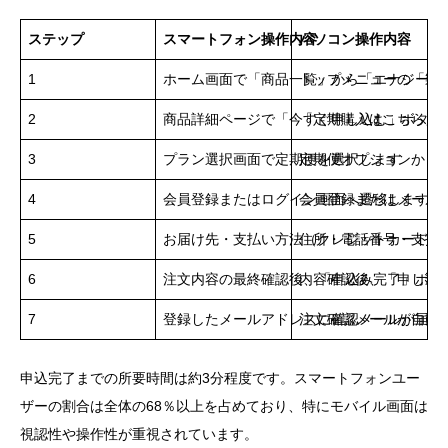
ステップ
スマートフォン操作内容
パソコン操作内容
1
ホーム画面で「商品一覧」から「エナジーハ
トップメニューの「製
2
商品詳細ページで「今すぐ申し込む」ボタン
「定期購入はこちら」
3
プラン選択画面で定期便を選択します
定期便オプションから
4
会員登録またはログイン画面へ遷移します
会員登録またはメール
5
お届け先・支払い方法（クレジットカード、Am
住所・電話番号・支払
6
注文内容の最終確認後、「申込み完了」ボタ
内容確認後、「申し込
7
登録したメールアドレスに確認メールが届き
注文確認メールが自動
申込完了までの所要時間は約3分程度です。スマートフォンユー
ザーの割合は全体の68％以上を占めており、特にモバイル画面は
視認性や操作性が重視されています。