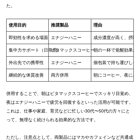
た。
使用目的
推奨製品
理由
即効性を求める場面
エナジーハニー
成分濃度が高く、摂取
集中力サポート（日常用）
ビタマックスコーヒー
朝の一杯で覚醒効果が
外出先での携帯性
エナジーハニー
個包装で持ち運びしや
継続的な体質改善
両方併用
朝にコーヒー、夜にハ
併用することで、朝はビタマックスコーヒーでスッキリ目覚め、
夜はエナジーハニーで疲労を回復するといった活用が可能です。
これは、仕事や家庭、育児などに忙しい30代〜50代の方々にと
って、無理なく続けられる効果的な方法です。
ただし、注意点として、両製品にはマカやカフェインなど共通成