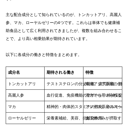
主な配合成分として知られているのが、トンカットアリ、高麗人
参、マカ、ローヤルゼリーの4つです。これらは単体でも健康補
助食品として広く利用されてきましたが、複数を組み合わせるこ
とで、より高い相乗効果が期待されています。
以下に各成分の働きと特徴をまとめます。
成分名
期待される働き
特徴
トンカットアリ
テストステロンの分泌促進、疲労回復、持久
東南アジア原産の伝統
高麗人参
血行促進、免疫機能のサポート、精神安定
漢方でも用いられるア
マカ
精神的・肉体的スタミナの強化、ホルモンバ
アンデス原産のスーパ
ローヤルゼリー
栄養素補給、美容、抗酸化作用
女王蜂のみが摂取する