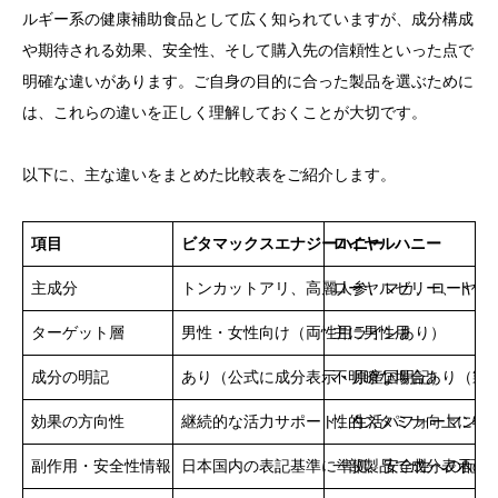
ルギー系の健康補助食品として広く知られていますが、成分構成
や期待される効果、安全性、そして購入先の信頼性といった点で
明確な違いがあります。ご自身の目的に合った製品を選ぶために
は、これらの違いを正しく理解しておくことが大切です。
以下に、主な違いをまとめた比較表をご紹介します。
項目
ビタマックスエナジーハニー
ロイヤルハニー
主成分
トンカットアリ、高麗人参、マカ、ローヤル
ローヤルゼリー、トリ
ターゲット層
男性・女性向け（両性用ラインあり）
主に男性用
成分の明記
あり（公式に成分表示・原産国明記）
不明瞭な場合あり（製
効果の方向性
継続的な活力サポート、生活パフォーマンス
性的スタミナ向上に特
副作用・安全性情報
日本国内の表記基準に準拠、安全性への配慮
一部製品で成分表示の