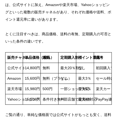
は、公式サイトに加え、Amazonや楽天市場、Yahooショッピン
グといった複数の販売チャネルがあり、それぞれ価格や送料、ポ
イント還元率に違いがあります。
とくに注目すべきは、商品価格、送料の有無、定期購入の可否と
いった条件の違いです。
販売チャネル
単品価格（税込）
送料
定期購入割引
ポイント還元
備考
公式サイト
14,800円
無料
最大20％割引
なし
初回購入で
Amazon
15,600円
無料（プライム）
なし
最大3％
セール時に
楽天市場
15,980円
500円
一部ショップ対応
最大5％
楽天カード
Yahooショッピング
15,500円
条件付き無料
一部店舗で定期便対応
最大4％
PayPay
ご覧の通り、単純な価格面では公式サイトがもっとも安く、送料