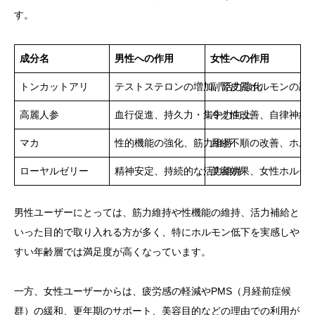
す。
成分名
男性への作用
女性への作用
トンカットアリ
テストステロンの増加、活力強化
副腎皮質ホルモンの調
高麗人参
血行促進、持久力・集中力向上
冷え性改善、自律神経
マカ
性的機能の強化、筋力維持
月経不順の改善、ホル
ローヤルゼリー
精神安定、持続的な活力維持
美容効果、女性ホルモ
男性ユーザーにとっては、筋力維持や性機能の維持、活力補給と
いった目的で取り入れる方が多く、特にホルモン低下を実感しや
すい年齢層では満足度が高くなっています。
一方、女性ユーザーからは、疲労感の軽減やPMS（月経前症候
群）の緩和、更年期のサポート、美容目的などの理由での利用が