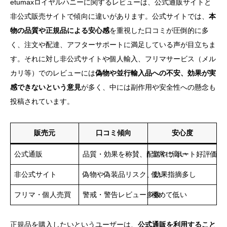
etumaxロイヤルハニーに関するレビューは、公式通販サイトと
非公式販売サイトで傾向に違いがあります。公式サイトでは、
本
物の品質や正規品による安心感
を重視した口コミが圧倒的に多
く、注文や配達、アフターサポートに満足している声が目立ちま
す。それに対し非公式サイトや個人輸入、フリマサービス（メル
カリ等）でのレビューには
偽物や並行輸入品への不安、効果が実
感できないという意見
が多く、中には副作用や安全性への懸念も
投稿されています。
販売元
口コミ傾向
安心度
公式通販
品質・効果を称賛、配送やサポート好評価
非常に高い
非公式サイト
偽物や偽装品リスク、効果指摘多し
低い
フリマ・個人売買
警戒・警告レビュー多数
極めて低い
正規品を購入したいというユーザーは、
公式通販を利用すること