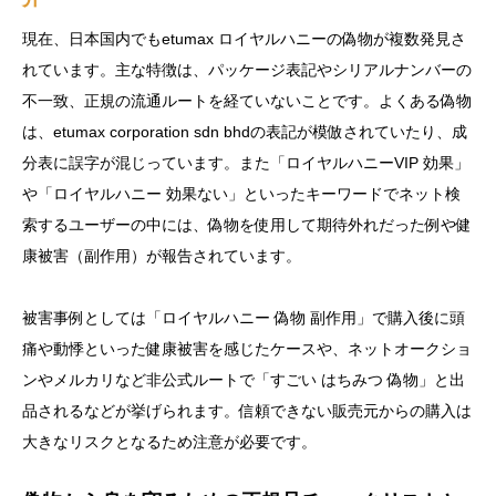
現在、日本国内でもetumax ロイヤルハニーの偽物が複数発見さ
れています。主な特徴は、パッケージ表記やシリアルナンバーの
不一致、正規の流通ルートを経ていないことです。よくある偽物
は、etumax corporation sdn bhdの表記が模倣されていたり、成
分表に誤字が混じっています。また「ロイヤルハニーVIP 効果」
や「ロイヤルハニー 効果ない」といったキーワードでネット検
索するユーザーの中には、偽物を使用して期待外れだった例や健
康被害（副作用）が報告されています。
被害事例としては「ロイヤルハニー 偽物 副作用」で購入後に頭
痛や動悸といった健康被害を感じたケースや、ネットオークショ
ンやメルカリなど非公式ルートで「すごい はちみつ 偽物」と出
品されるなどが挙げられます。信頼できない販売元からの購入は
大きなリスクとなるため注意が必要です。