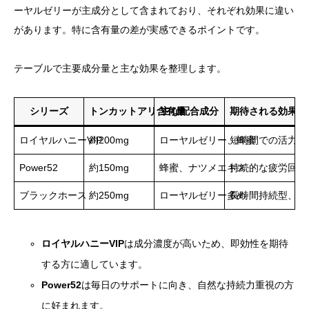
ーヤルゼリーが主成分として含まれており、それぞれ効果に違い
があります。特に含有量の差が実感できるポイントです。
テーブルで主要成分量と主な効果を整理します。
シリーズ
トンカットアリ含有量
主な配合成分
期待される効果
ロイヤルハニーVIP
約200mg
ローヤルゼリー、蜂蜜
短時間での活力ア
Power52
約150mg
蜂蜜、ナツメエキス
持続的な疲労回復
ブラックホース
約250mg
ローヤルゼリー多め
長時間持続型、夜
ロイヤルハニーVIP
は成分濃度が高いため、即効性を期待
する方に適しています。
Power52
は毎日のサポートに向き、自然な持続力重視の方
に好まれます。