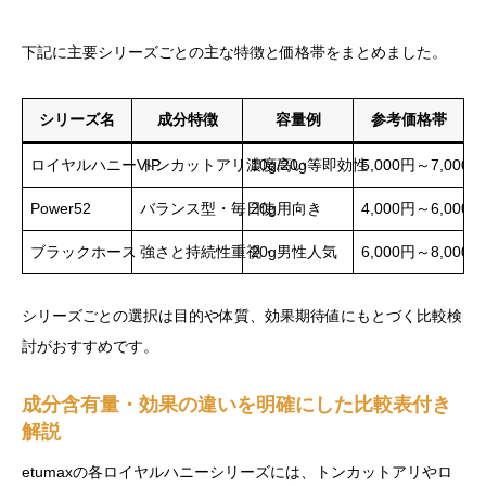
下記に主要シリーズごとの主な特徴と価格帯をまとめました。
シリーズ名
成分特徴
容量例
参考価格帯
ロイヤルハニーVIP
トンカットアリ濃度高い・即効性
10g/20g等
5,000円～7,000円
Power52
バランス型・毎日使用向き
20g
4,000円～6,000円
ブラックホース
強さと持続性重視・男性人気
20g
6,000円～8,000円
シリーズごとの選択は目的や体質、効果期待値にもとづく比較検
討がおすすめです。
成分含有量・効果の違いを明確にした比較表付き
解説
etumaxの各ロイヤルハニーシリーズには、トンカットアリやロ