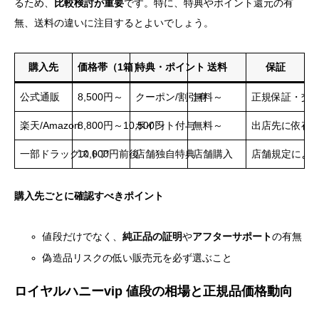
るため、
比較検討が重要
です。特に、特典やポイント還元の有
無、送料の違いに注目するとよいでしょう。
購入先
価格帯（1箱）
特典・ポイント
送料
保証
公式通販
8,500円～
クーポン/割引有
無料～
正規保証・交
楽天/Amazon
8,800円～10,500円
ポイント付与
無料～
出店先に依存
一部ドラッグストア
10,000円前後
店舗独自特典
店舗購入
店舗規定によ
購入先ごとに確認すべきポイント
値段だけでなく、
純正品の証明
や
アフターサポート
の有無
偽造品リスクの低い販売元を必ず選ぶこと
ロイヤルハニーvip 値段の相場と正規品価格動向