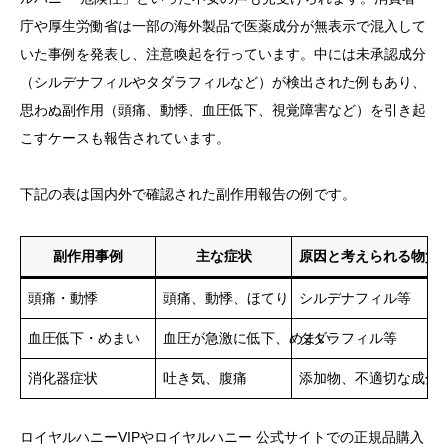
庁や厚生労働省は一部の海外製品で医薬成分が無表示で混入して
いた事例を発表し、注意喚起を行っています。中には未承認成分
（シルデナフィルやタダラフィルなど）が検出された例もあり、
思わぬ副作用（頭痛、動悸、血圧低下、視覚障害など）を引き起
こすケースも報告されています。
下記の表は国内外で確認された副作用報告の例です。
副作用事例
主な症状
原因と考えられる物質
頭痛・動悸
頭痛、動悸、ほてり
シルデナフィル等
血圧低下・めまい
血圧が急激に低下、めまい
タダラフィル等
消化器症状
吐き気、腹痛
添加物、不適切な成分
ロイヤルハニーVIPやロイヤルハニー 公式サイトでの正規品購入