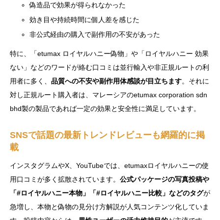
偽造品で効果が得られなかった
効き目や持続時間に個人差を感じた
非公式経由の購入で副作用の不安があった
特に、「etumax ロイヤルハニー偽物」や「ロイヤルハニー 効果
ない」などのワードが絡む口コミは並行輸入や非正規ルートの利
用者に多く、
品質への不安や副作用体感談が目立ちます
。それに
対し正規ルート購入者は、マレーシアのetumax corporation sdn
bhd製の製品であれば一定の効果と安全性に満足しています。
SNSで話題の最新トレンドレビューも網羅的に掲
載
インスタグラムやX、YouTubeでは、etumaxロイヤルハニーの使
用口コミが多く拡散されています。
公式パッケージの写真投稿や
「#ロイヤルハニー本物」「#ロイヤルハニー比較」などのタグ
が
急増し、本物と偽物の見分け方解説が人気コンテンツ化していま