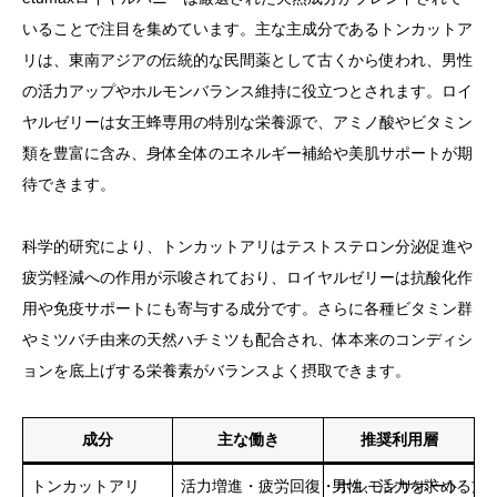
いることで注目を集めています。主な主成分であるトンカットア
リは、東南アジアの伝統的な民間薬として古くから使われ、男性
の活力アップやホルモンバランス維持に役立つとされます。ロイ
ヤルゼリーは女王蜂専用の特別な栄養源で、アミノ酸やビタミン
類を豊富に含み、身体全体のエネルギー補給や美肌サポートが期
待できます。
科学的研究により、トンカットアリはテストステロン分泌促進や
疲労軽減への作用が示唆されており、ロイヤルゼリーは抗酸化作
用や免疫サポートにも寄与する成分です。さらに各種ビタミン群
やミツバチ由来の天然ハチミツも配合され、体本来のコンディシ
ョンを底上げする栄養素がバランスよく摂取できます。
成分
主な働き
推奨利用層
トンカットアリ
活力増進・疲労回復・ホルモンサポート
男性、活力を求める方