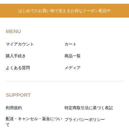
格
価
Her 女性向け 美容
は
格
はじめてのお買い物で使えるお得なクーポン配信中
¥29,600
は
活力 サプリメント
で
¥26,000
カチプファティマ 高
し
で
麗人参 マカ 配合 [マ
た。
す。
MENU
レーシア産 / 正規品]
マイアカウント
カート
購入手続き
商品一覧
よくある質問
メディア
SUPPORT
利用規約
特定商取引法に基づく表記
配送・キャンセル・返金につい
プライバシーポリシー
て