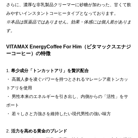
EnergyCoffee
さらに、濃厚な非乳製品クリーマーに砂糖が加わった、甘くて飲
For
みやすいインスタントコーヒータイプとなっております。
Him
※本品は医薬品ではありません。効果・体感には個人差がありま
男
す。
性
向
VITAMAX EnergyCoffee For Him（ビタマックスエナジ
け
ーコーヒー）の特徴
活
力
1.
希少成分「トンカットアリ」を贅沢配合
サ
・ 高麗人参を凌ぐパワーを持つとされるマレーシア産トンカッ
プ
トアリを使用
リ
・ 男性本来のエネルギーを引き出し、内側からの「活性」をサ
コ
ポート
ー
・ 若々しさと力強さを維持したい現代男性の強い味方
ヒ
ー
2.
活力を高める黄金のブレンド