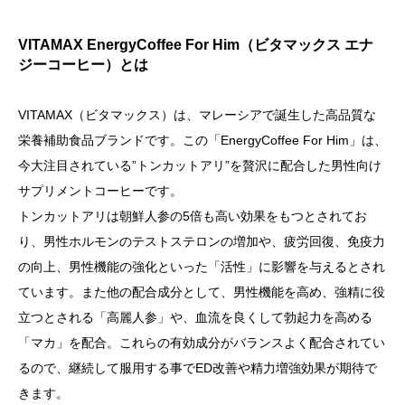
ブ
ル
VITAMAX EnergyCoffee For Him（ビタマックス エナ
シ
ジーコーヒー）とは
ョ
ッ
VITAMAX（ビタマックス）は、マレーシアで誕生した高品質な
ト
栄養補助食品ブランドです。この「EnergyCoffee For Him」は、
エ
今大注目されている”トンカットアリ”を贅沢に配合した男性向け
ナ
サプリメントコーヒーです。
ジ
トンカットアリは朝鮮人参の5倍も高い効果をもつとされてお
ー
り、男性ホルモンのテストステロンの増加や、疲労回復、免疫力
コ
の向上、男性機能の強化といった「活性」に影響を与えるとされ
ー
ています。また他の配合成分として、男性機能を高め、強精に役
ヒ
立つとされる「高麗人参」や、血流を良くして勃起力を高める
ー
「マカ」を配合。これらの有効成分がバランスよく配合されてい
VITAMAX
るので、継続して服用する事でED改善や精力増強効果が期待で
DoubleShot
きます。