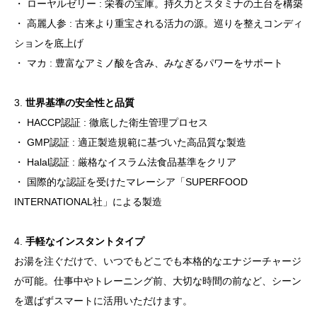
ト
・ ローヤルゼリー : 栄養の宝庫。持久力とスタミナの土台を構築
ン
・ 高麗人参 : 古来より重宝される活力の源。巡りを整えコンディ
カ
ションを底上げ
ッ
・ マカ : 豊富なアミノ酸を含み、みなぎるパワーをサポート
ト
ア
3.
世界基準の安全性と品質
リ
・ HACCP認証 : 徹底した衛生管理プロセス
高
・ GMP認証 : 適正製造規範に基づいた高品質な製造
麗
・ Halal認証 : 厳格なイスラム法食品基準をクリア
人
・ 国際的な認証を受けたマレーシア「SUPERFOOD
参
INTERNATIONAL社」による製造
マ
カ
4.
手軽なインスタントタイプ
配
お湯を注ぐだけで、いつでもどこでも本格的なエナジーチャージ
合
が可能。仕事中やトレーニング前、大切な時間の前など、シーン
[正
を選ばずスマートに活用いただけます。