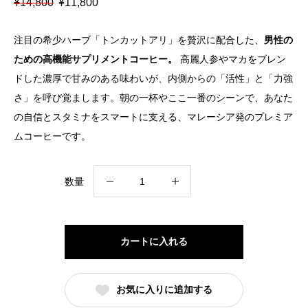
元
現
¥
14,800
¥
11,800
の
在
価
の
格
価
注目の希少ハーブ「トンカットアリ」を贅沢に配合した、
男性の
は
格
¥14,800
は
ための高機能サプリメントコーヒー。
高麗人参やマカをブレン
で
¥11,800
ドした濃厚で甘みのある味わいが、内側からの「活性」と「力強
し
で
た。
す。
さ」を呼び覚まします。朝の一杯やここ一番のシーンで、あなた
の自信とスタミナをスマートに支える、マレーシア発のプレミア
ムコーヒーです。
ビ
数量
タ
マ
ッ
カートに入れる
ク
ス
お気に入りに追加する
ダ