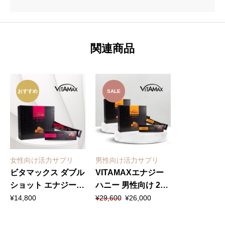
関連商品
おすすめ
SALE
女性向け活力サプリ
男性向け活力サプリ
ビタマックス ダブル
VITAMAXエナジー
ショット エナジーハ
ハニー 男性向け 2箱
元
現
ニー VITAMAX
セット
¥
14,800
¥
29,600
¥
26,000
の
在
DoubleShot
価
の
EnergyHoney For