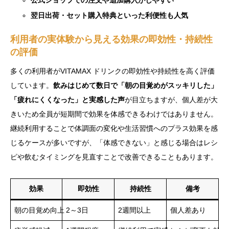
公式ショップでの注文や追加購入がしやすい
翌日出荷・セット購入特典といった利便性も人気
利用者の実体験から見える効果の即効性・持続性
の評価
多くの利用者がVITAMAX ドリンクの即効性や持続性を高く評価
しています。
飲みはじめて数日で「朝の目覚めがスッキリした」
「疲れにくくなった」と実感した声
が目立ちますが、個人差が大
きいため全員が短期間で効果を体感できるわけではありません。
継続利用することで体調面の変化や生活習慣へのプラス効果を感
じるケースが多いですが、「体感できない」と感じる場合はレシ
ピや飲むタイミングを見直すことで改善できることもあります。
効果
即効性
持続性
備考
朝の目覚め向上
2～3日
2週間以上
個人差あり