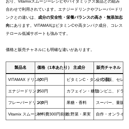
おり、Vitamixスムージーレシピやバイタミックス製品との組み
合わせで利用されています。エナジードリンクやフレーバードリ
ンクとの違いは、
成分の安全性・栄養バランスの高さ・無添加志
向
にあります。VITAMAXはビタミンCや高タンパク成分、コレス
テロール低減サポートも強みです。
価格と販売チャネルにも明確な違いがあります。
製品名
価格（1本あたり）
主成分
販売チャネル
VITAMAX ドリンク
300円
ビタミンC・タンパク質
公式通販、セレク
エナジードリンク
250円
カフェイン・糖類
コンビニ、ドラッ
フレーバードリンク
200円
果糖・香料
スーパー、量販店
Vitamix スムージー
材料費300円前後
生野菜・果実
自作・オンライン