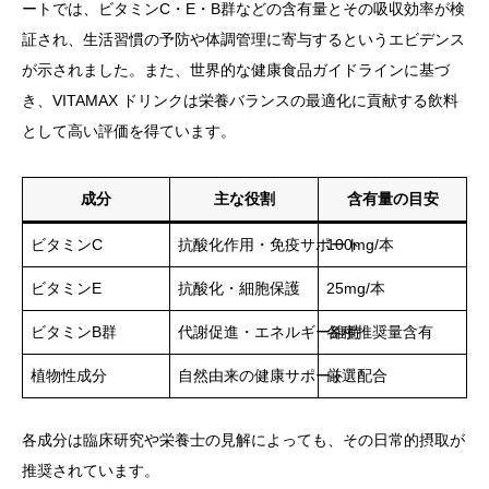
ートでは、ビタミンC・E・B群などの含有量とその吸収効率が検
証され、生活習慣の予防や体調管理に寄与するというエビデンス
が示されました。また、世界的な健康食品ガイドラインに基づ
き、VITAMAX ドリンクは栄養バランスの最適化に貢献する飲料
として高い評価を得ています。
成分
主な役割
含有量の目安
ビタミンC
抗酸化作用・免疫サポート
100mg/本
ビタミンE
抗酸化・細胞保護
25mg/本
ビタミンB群
代謝促進・エネルギー維持
各種推奨量含有
植物性成分
自然由来の健康サポート
厳選配合
各成分は臨床研究や栄養士の見解によっても、その日常的摂取が
推奨されています。