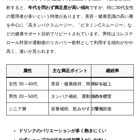
析すると、
年代を問わず満足度が高い傾向
ですが、特に30代女性
の愛用者が多いという特徴があります。美容・健康意識の高い層
を中心に「高タンパクスムージー」「ビタミンCスムージー」な
どの健康サポート目的でリピートされています。男性はコレステ
ロール対策や運動後のリカバリー飲料として利用する傾向がやや
高く、違いが見られます。
属性
主な満足ポイント
継続率
女性 30～40代
美容・健康維持、簡単レシピ
80％以上
男性 20～50代
タンパク補給、運動後のケア
65％程度
シニア層
栄養補助、飲みやすさ重視
70％前後
ドリンクのバリエーションが多く飽きにくい