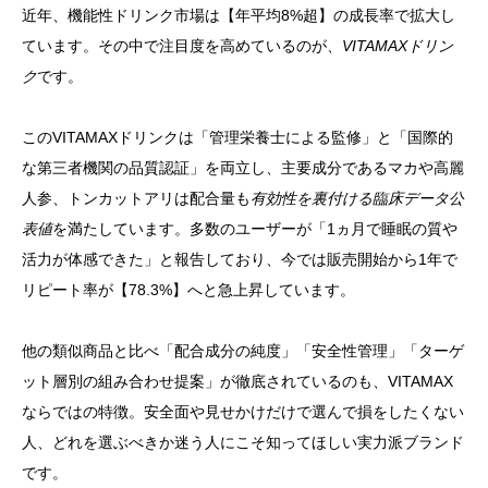
近年、機能性ドリンク市場は【年平均8%超】の成長率で拡大し
ています。その中で注目度を高めているのが、
VITAMAXドリン
ク
です。
このVITAMAXドリンクは「管理栄養士による監修」と「国際的
な第三者機関の品質認証」を両立し、主要成分であるマカや高麗
人参、トンカットアリは配合量も
有効性を裏付ける臨床データ公
表値
を満たしています。多数のユーザーが「1ヵ月で睡眠の質や
活力が体感できた」と報告しており、今では販売開始から1年で
リピート率が【78.3%】へと急上昇しています。
他の類似商品と比べ「配合成分の純度」「安全性管理」「ターゲ
ット層別の組み合わせ提案」が徹底されているのも、VITAMAX
ならではの特徴。安全面や見せかけだけで選んで損をしたくない
人、どれを選ぶべきか迷う人にこそ知ってほしい実力派ブランド
です。