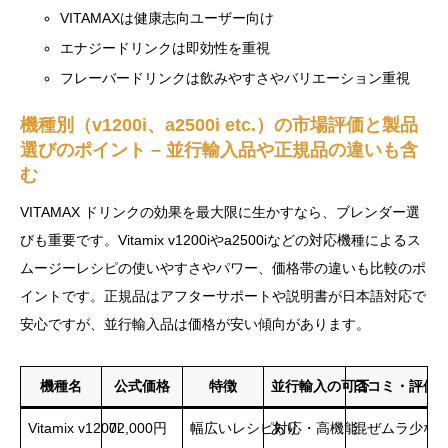
VITAMAXは健康志向ユーザー向け
エナジードリンクは即効性を重視
フレーバードリンクは飲みやすさやバリエーション重視
機種別（v1200i、a2500i etc.）の市場評価と製品
選びのポイント – 並行輸入品や正規品の違いも含
む
VITAMAX ドリンクの効果を最大限に生かすなら、ブレンダー選
びも重要です。Vitamix v1200iやa2500iなどの対応機種によるス
ムージーレシピの使いやすさやパワー、価格帯の違いも比較のポ
イントです。正規品はアフターサポートや説明書が日本語対応で
安心ですが、並行輸入品は価格が安い傾向があります。
機種名
公式価格
特徴
並行輸入の可否
口コミ・評価
Vitamix v1200i
72,000円
幅広いレシピ対応・高機能
あり
混ぜムラ少な