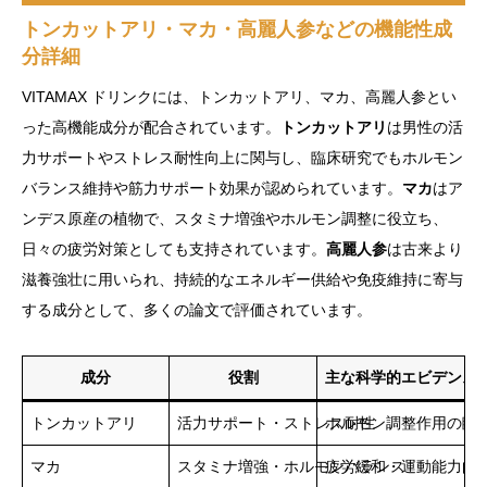
トンカットアリ・マカ・高麗人参などの機能性成
分詳細
VITAMAX ドリンクには、トンカットアリ、マカ、高麗人参とい
った高機能成分が配合されています。
トンカットアリ
は男性の活
力サポートやストレス耐性向上に関与し、臨床研究でもホルモン
バランス維持や筋力サポート効果が認められています。
マカ
はア
ンデス原産の植物で、スタミナ増強やホルモン調整に役立ち、
日々の疲労対策としても支持されています。
高麗人参
は古来より
滋養強壮に用いられ、持続的なエネルギー供給や免疫維持に寄与
する成分として、多くの論文で評価されています。
成分
役割
主な科学的エビデンス
トンカットアリ
活力サポート・ストレス耐性
ホルモン調整作用の臨
マカ
スタミナ増強・ホルモンバランス
疲労緩和・運動能力向