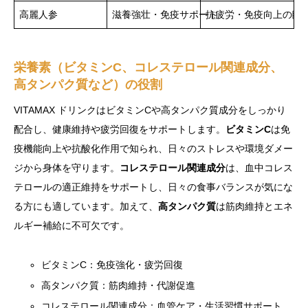
高麗人参
滋養強壮・免疫サポート
抗疲労・免疫向上の臨
栄養素（ビタミンC、コレステロール関連成分、
高タンパク質など）の役割
VITAMAX ドリンクはビタミンCや高タンパク質成分をしっかり
配合し、健康維持や疲労回復をサポートします。
ビタミンC
は免
疫機能向上や抗酸化作用で知られ、日々のストレスや環境ダメー
ジから身体を守ります。
コレステロール関連成分
は、血中コレス
テロールの適正維持をサポートし、日々の食事バランスが気にな
る方にも適しています。加えて、
高タンパク質
は筋肉維持とエネ
ルギー補給に不可欠です。
ビタミンC：免疫強化・疲労回復
高タンパク質：筋肉維持・代謝促進
コレステロール関連成分：血管ケア・生活習慣サポート