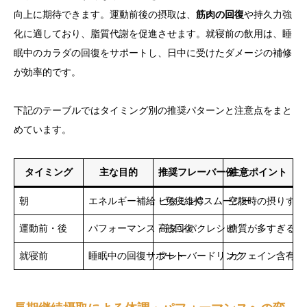
向上に期待できます。運動前後の摂取は、
筋肉の回復
や持久力強
化に適しており、脂質代謝を促進させます。就寝前の飲用は、睡
眠中のカラダの回復をサポートし、日中に受けたダメージの補修
が効率的です。
下記のテーブルではタイミング別の推奨パターンと注意点をまと
めています。
タイミング
主な目的
推奨フレーバー例
注意ポイント
朝
エネルギー補給・免疫維持
ビタミンCスムージー
空腹時の摂りすぎ
運動前・後
パフォーマンス・筋回復
高タンパクレシピ
糖質が多すぎるも
就寝前
睡眠中の回復サポート
フレーバードリンク
カフェイン含有の