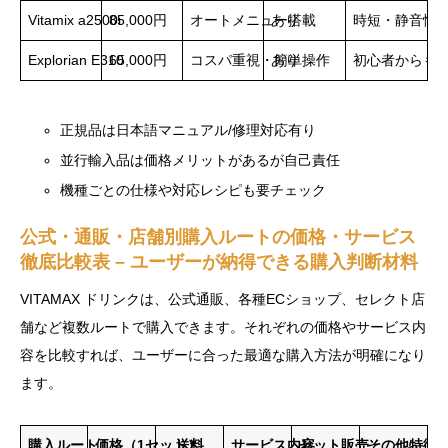
Vitamix a2500i
85,000円
オートメニュー搭載
あり
時短・静音性
Explorian E310
65,000円
コスパ重視・簡単操作
あり
初心者からも
正規品は日本語マニュアル/修理対応有り
並行輸入品は価格メリットがあるが自己責任
機種ごとの仕様や対応レシピも要チェック
公式・通販・店舗別購入ルートの価格・サービス
徹底比較表 – ユーザーが納得できる購入判断材料
VITAMAX ドリンクは、公式通販、各種ECショップ、セレクト店
舗など複数ルートで購入できます。それぞれの価格やサービス内
容を比較すれば、ユーザーに合った最適な購入方法が明確になり
ます。
購入ルート
価格（1セット）
送料
サービス内容
セット販売
その他特徴