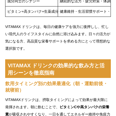
成分同士のシナジー
継続的な活力・疲労対策・体調管
ビタミン+高タンパク+生薬成分
健康維持・生活習慣サポート・免疫
VITAMAX ドリンクは、毎日の健康ケアを強力に後押しし、忙し
い現代人のライフスタイルに自然に溶け込みます。日々の活力が
気になる方、高品質な栄養サポートを求める方にとって理想的な
選択肢です。
VITAMAX ドリンクの効果的な飲み方と活
用シーンを徹底指南
飲用タイミング別の効果最適化（朝・運動前後・
就寝前）
VITAMAXドリンクは、摂取タイミングによって効果が最大限に
発揮されます。朝に飲むことで、
ビタミンCや高タンパクの栄養
素
が吸収されやすくなり、一日を通してエネルギー維持や免疫力