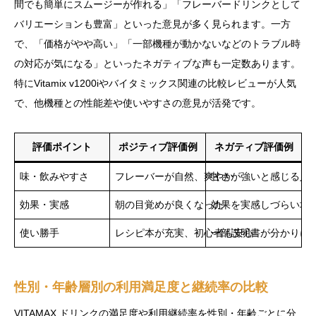
間でも簡単にスムージーが作れる」「フレーバードリンクとして
バリエーションも豊富」といった意見が多く見られます。一方
で、「価格がやや高い」「一部機種が動かないなどのトラブル時
の対応が気になる」といったネガティブな声も一定数あります。
特にVitamix v1200iやバイタミックス関連の比較レビューが人気
で、他機種との性能差や使いやすさの意見が活発です。
評価ポイント
ポジティブ評価例
ネガティブ評価例
味・飲みやすさ
フレーバーが自然、爽やか
甘さが強いと感じる人
効果・実感
朝の目覚めが良くなった
効果を実感しづらい場
使い勝手
レシピ本が充実、初心者も安心
一部説明書が分かりに
性別・年齢層別の利用満足度と継続率の比較
VITAMAX ドリンクの満足度や利用継続率を性別・年齢ごとに分