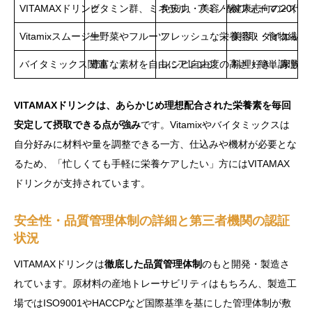
VITAMAXドリンク
ビタミン群、ミネラル、アミノ酸
免疫力・美容・パフォーマンス向
健康志向の20代～
Vitamixスムージー
生野菜やフルーツ
フレッシュな栄養摂取・食物繊維
美容・ダイエット
バイタミックス関連
豊富な素材を自由にアレンジ
レシピ自由度の高さ・簡単調理
料理好き、家族層
VITAMAXドリンクは、あらかじめ理想配合された栄養素を毎回
安定して摂取できる点が強み
です。Vitamixやバイタミックスは
自分好みに材料や量を調整できる一方、仕込みや機材が必要とな
るため、「忙しくても手軽に栄養ケアしたい」方にはVITAMAX
ドリンクが支持されています。
安全性・品質管理体制の詳細と第三者機関の認証
状況
VITAMAXドリンクは
徹底した品質管理体制
のもと開発・製造さ
れています。原材料の産地トレーサビリティはもちろん、製造工
場ではISO9001やHACCPなど国際基準を基にした管理体制が敷