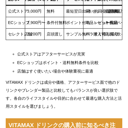
公式ストア
3,000円
無料
最短翌日出荷、初回登録特典
5本セット・定期購入
品質保証、
ECショップ
2,900円〜
条件付無料
ポイント付与・レビュー投稿
単品・セット商品
キャンペー
セレクト店舗
3,200円
店頭渡し
サンプル無料・すぐ持ち帰り
バラ購入可
店頭試飲イ
公式ストアはアフターサービスが充実
ECショップはポイント・送料無料条件を比較
店舗はすぐ使いたい場合や体験重視に最適
VITAMAX ドリンクは成分や価格、アフターサービス面で他のド
リンクやブレンダー製品と比較してもバランスが良い選択肢で
す。各自のライフスタイルや目的に合わせて最適な購入方法と活
用スタイルを選びましょう。
VITAMAX ドリンクの購入前に知るべき注