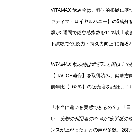
VITAMAX 飲み物は、科学的根拠
ァティマ・ロイヤルハニー】の5成分
群が3週間で倦怠感指数を15％以上
ト試験で“免疫力・持久力向上”に顕
VITAMAX 飲み物は世界71カ国以上で
【HACCP適合】を取得済み。健康志
前年比【162％】の販売増を記録しま
「本当に違いを実感できるの？」「日
い。
実際の利用者の93％が“疲労感の
ンスが上がった」との声が多数。飲む