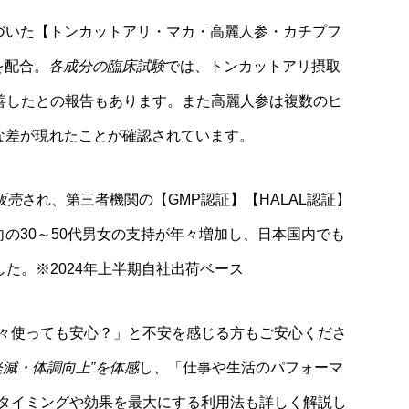
に基づいた【トンカットアリ・マカ・高麗人参・カチプフ
を配合。
各成分の臨床試験
では、トンカットアリ摂取
改善したとの報告もあります。また高麗人参は複数のヒ
著な差が現れたことが確認されています。
販売
され、第三者機関の【GMP認証】【HALAL認証】
向の30～50代男女の支持が年々増加し、日本国内でも
した。※2024年上半期自社出荷ベース
々使っても安心？」と不安を感じる方もご安心くださ
軽減・体調向上”を体感
し、「仕事や生活のパフォーマ
タイミングや効果を最大にする利用法も詳しく解説し