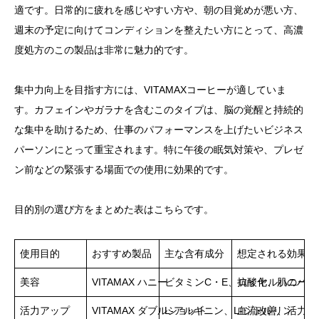
適です。日常的に疲れを感じやすい方や、朝の目覚めが悪い方、
週末の予定に向けてコンディションを整えたい方にとって、高濃
度処方のこの製品は非常に魅力的です。
集中力向上を目指す方には、VITAMAXコーヒーが適していま
す。カフェインやガラナを含むこのタイプは、脳の覚醒と持続的
な集中を助けるため、仕事のパフォーマンスを上げたいビジネス
パーソンにとって重宝されます。特に午後の眠気対策や、プレゼ
ン前などの緊張する場面での使用に効果的です。
目的別の選び方をまとめた表はこちらです。
使用目的
おすすめ製品
主な含有成分
想定される効果
美容
VITAMAX ハニー
ビタミンC・E、ロイヤルハニー
抗酸化、肌のハリ
活力アップ
VITAMAX ダブルショット
L-アルギニン、L-シトルリン
血流改善、活力向