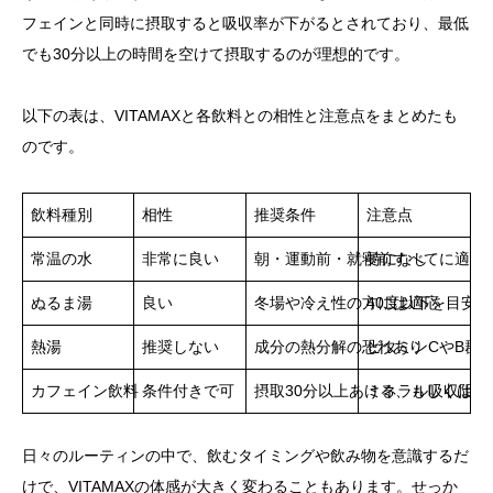
フェインと同時に摂取すると吸収率が下がるとされており、最低
でも30分以上の時間を空けて摂取するのが理想的です。
以下の表は、VITAMAXと各飲料との相性と注意点をまとめたも
のです。
飲料種別
相性
推奨条件
注意点
常温の水
非常に良い
朝・運動前・就寝前すべてに適応
特になし
ぬるま湯
良い
冬場や冷え性の方には適応
40度以下を目安
熱湯
推奨しない
成分の熱分解の恐れあり
ビタミンCやB群
カフェイン飲料
条件付きで可
摂取30分以上あける、もしくは前
ミネラル吸収阻害
日々のルーティンの中で、飲むタイミングや飲み物を意識するだ
けで、VITAMAXの体感が大きく変わることもあります。せっか