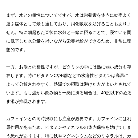
まず、水との相性についてですが、水は栄養素を体内に効率よく
運ぶ媒体として最も適しており、消化吸収を妨げることもありま
せん。特に朝起きた直後に水分と一緒に摂ることで、寝ている間
に低下した水分量を補いながら栄養補給ができるため、非常に理
想的です。
一方、お湯との相性ですが、ビタミンの中には熱に弱い成分も存
在します。特にビタミンCやB群などの水溶性ビタミンは高温に
よって分解されやすく、熱湯での摂取は避けた方がよいとされて
います。もし温かい飲み物と一緒に摂る場合は、40度以下のぬる
ま湯が推奨されます。
カフェインとの同時摂取にも注意が必要です。カフェインには利
尿作用があるため、ビタミンやミネラルの体内保持を妨げてしま
う恐れがあります。特に鉄やマグネシウムなどのミネラルは、カ