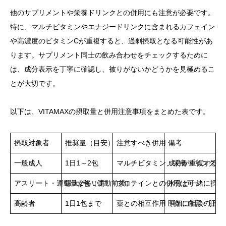
他のサプリメントや栄養ドリンクとの併用にも注意が必要です。
特に、マルチビタミンやエナジードリンクに含まれるカフェイン
や高濃度のビタミンCが重複すると、過剰摂取となる可能性があ
ります。サプリメント同士の飲み合わせをチェックするために
は、成分表示を丁寧に確認し、被りがないかどうかを見極めるこ
とが大切です。
以下は、VITAMAXの摂取量と併用注意事項をまとめた表です。
摂取対象者
推奨量（目安）
注意すべき併用
備考
一般成人
1日1～2包
マルチビタミン、栄養ドリンク
成分が重複する可
アスリート・運動量が多い方
最大2包（運動前後）
プロテインとの併用は可
水分と一緒に摂る
高齢者
1日1包まで
薬との相互作用（特に血圧・肝機
医師に相談の上で