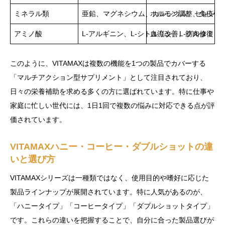
ミネラル類
亜鉛、マグネシウム、カルシウム、セレン、
ホルモン調整、免疫強
アミノ酸
L-アルギニン、L-シトルリン、L-グルタミン
血流改善、筋肉修復、
このように、VITAMAXは複数の機能を1つの製品でカバーする
「マルチアクション型サプリメント」として注目されており、
日々の栄養補助を求める多くの方に選ばれています。特に仕事や
家庭に忙しい世代には、1日1回で複数の悩みに対応できる点が評
価されています。
VITAMAXハニー・コーヒー・ダブルショットの違
いと選び方
VITAMAXシリーズは一種類ではなく、使用目的や嗜好に応じた
製品ラインナップが展開されています。特に人気があるのが、
「ハニータイプ」「コーヒータイプ」「ダブルショットタイプ」
です。これらの違いを把握することで、自分に合った製品選びが