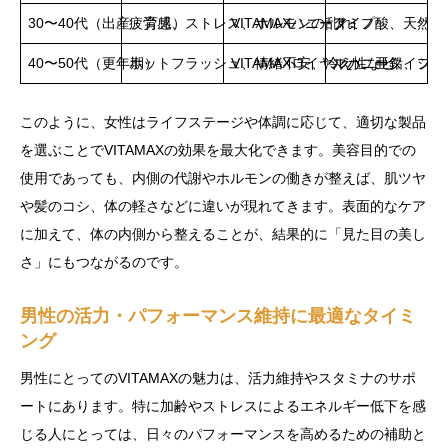
30〜40代（出産・育児）
疲労感、ストレス、ホルモンの乱れ
VITAMAXハニータイプ
アミノ酸、天然ハ
40〜50代（更年期）
ホットフラッシュ、情緒不安、冷え性など
VITAMAXロイヤルハニータイプ
マカ、亜鉛、シト
このように、女性はライフステージや体調に応じて、適切な製品
を選ぶことでVITAMAXの効果を最大化できます。美容目的での
使用であっても、内側の代謝やホルモンの働きが整えば、肌ツヤ
や髪のコシ、体の軽さなどに違いが現れてきます。表面的なケア
に加えて、体の内側から整えることが、結果的に「見た目の美し
さ」にもつながるのです。
男性の活力・パフォーマンス維持に最適なタイミ
ング
男性にとってのVITAMAXの魅力は、活力維持やスタミナのサポ
ートにあります。特に加齢やストレスによるエネルギー低下を感
じる人にとっては、日々のパフォーマンスを高めるための補助と