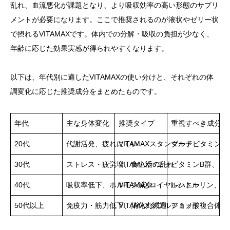
乱れ、血流悪化が課題となり、より吸収効率の高い形態のサプリ
メントが必要になります。ここで推奨されるのが液状やゼリー状
で摂れるVITAMAXです。体内での分解・吸収の負担が少なく、
年齢に応じた効果実感が得られやすくなります。
以下は、年代別に適したVITAMAXの使い分けと、それぞれの体
調変化に応じた推奨成分をまとめたものです。
年代
主な身体変化
推奨タイプ
重視すべき成分
20代
代謝活発、疲れにくい
VITAMAXスタンダード
マルチビタミン、
30代
ストレス・疲労増、食生活の乱れ
VITAMAXハニー
ビタミンB群、鉄
40代
吸収率低下、ホルモン減少
VITAMAXロイヤルハニー
L-シトルリン、マ
50代以上
免疫力・筋力低下、消化力減退
VITAMAXダブルショット
アミノ酸複合体、