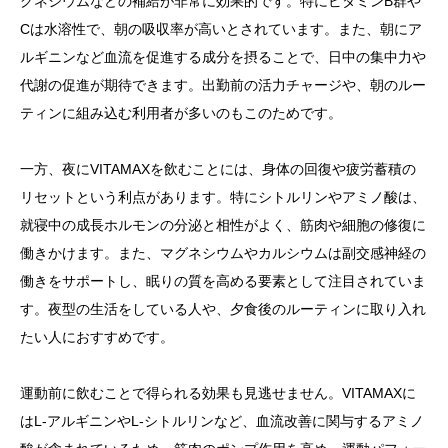
グネシウムなどの補給が非常に効果的です。特にビタミンB群や
Cは水溶性で、朝の吸収率が高いとされています。また、朝にア
ルギニンなど血流を促進する成分を摂ることで、日中の集中力や
代謝の促進が期待できます。出勤前の活力チャージや、朝のルー
ティンに組み込む利用者が多いのもこのためです。
一方、夜にVITAMAXを飲むことには、身体の回復や疲労蓄積の
リセットという利点があります。特にシトルリンやアミノ酸は、
就寝中の成長ホルモンの分泌と相性がよく、筋肉や細胞の修復に
働きかけます。また、マグネシウムやカルシウムは副交感神経の
働きをサポートし、眠りの質を高める要素として注目されていま
す。夜型の生活をしている人や、夕食後のルーティンに取り入れ
たい人におすすめです。
運動前に飲むことで得られる効果も見逃せません。VITAMAXに
はL-アルギニンやL-シトルリンなど、血流改善に関与するアミノ