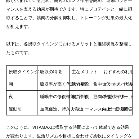
酸が含まれているため、筋肉のポンプ作用を高め、運動パフォー
マンスを支える効果が期待できます。特にプロテインと一緒に摂
取することで、筋肉の分解を抑制し、トレーニング効果の最大化
が狙えます。
以下は、各摂取タイミングにおけるメリットと推奨状況を整理し
たものです。
摂取タイミング
吸収の特徴
主なメリット
おすすめの利用者
朝
吸収率が高く代謝が活発
活力補給、集中力アップ、代謝サ
ビジネスパーソン
夜
睡眠中の修復機能に作用
疲労回復、筋肉のリカバリー、睡
夜型生活者、トレ
運動前
血流促進、持久力向上
パフォーマンス向上、筋肉疲労の
スポーツ選手、ト
このように、VITAMAXは摂取する時間によって体感できる効果
が変わります。生活リズムや目標に合わせて柔軟にタイミングを