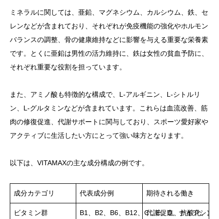
ミネラルに関しては、亜鉛、マグネシウム、カルシウム、鉄、セ
レンなどが含まれており、それぞれが免疫機能の強化やホルモン
バランスの調整、骨の健康維持などに影響を与える重要な栄養素
です。とくに亜鉛は男性の活力維持に、鉄は女性の貧血予防に、
それぞれ重要な役割を担っています。
また、アミノ酸も特徴的な構成で、L-アルギニン、L-シトルリ
ン、L-グルタミンなどが含まれています。これらは血流改善、筋
肉の修復促進、代謝サポートに関与しており、スポーツ愛好家や
アクティブに生活したい方にとって強い味方となります。
以下は、VITAMAXの主な成分構成の例です。
成分カテゴリ
代表成分例
期待される働き
ビタミン群
B1、B2、B6、B12、C、E、D、ナイアシン
代謝促進、抗酸化、美