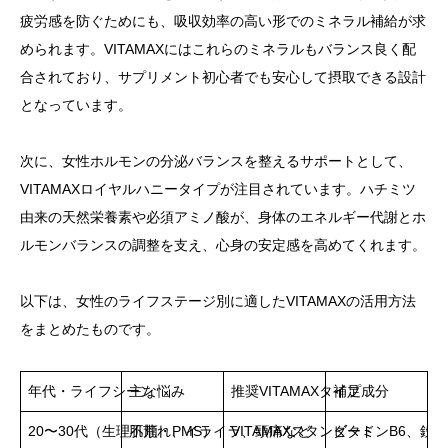
疲労感を防ぐためにも、吸収効率の高い形でのミネラル補給が求
められます。VITAMAXにはこれらのミネラルもバランス良く配
合されており、サプリメント初心者でも安心して摂取できる設計
となっています。
次に、女性ホルモンの分泌バランスを整えるサポートとして、
VITAMAXロイヤルハニータイプが注目されています。ハチミツ
由来の天然栄養素や必須アミノ酸が、身体のエネルギー代謝とホ
ルモンバランスの調整を支え、心身の安定感を高めてくれます。
以下は、女性のライフステージ別に適したVITAMAXの活用方法
をまとめたものです。
年代・ライフシーン
主な悩み
推奨VITAMAXタイプ
補足成分
20〜30代（生理不順・PMS）
肌荒れ、イライラ、頭痛など
VITAMAXスタンダード
ビタミンB6、鉄