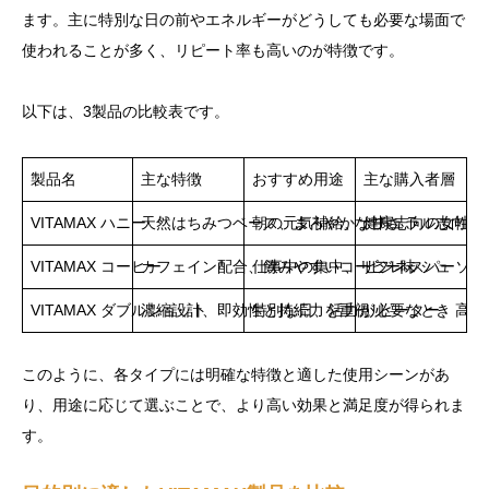
ます。主に特別な日の前やエネルギーがどうしても必要な場面で
使われることが多く、リピート率も高いのが特徴です。
以下は、3製品の比較表です。
製品名
主な特徴
おすすめ用途
主な購入者層
VITAMAX ハニー
天然はちみつベース、まろやかな甘さ
朝の元気補給、ナチュラル志向の
健康志向の女性・
VITAMAX コーヒー
カフェイン配合、飲みやすいコーヒー味
仕事中の集中、リフレッシュ
ビジネスパーソン
VITAMAX ダブルショット
濃縮設計、即効性と持続力を重視
特別な日、活力が必要なとき
リピーター、高ス
このように、各タイプには明確な特徴と適した使用シーンがあ
り、用途に応じて選ぶことで、より高い効果と満足度が得られま
す。