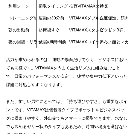
利用シーン
摂取タイミング
推奨VITAMAXタイプ
特長
トレーニング前
運動の30分前
VITAMAXダブルショット
血流促進、筋肉の
朝の出勤前
起床後すぐ
VITAMAXスタンダード
ビタミンB群、マ
夜の回復・リラックス時
就寝の1時間前
VITAMAXロイヤルハニー
アミノ酸とマカで
活力が求められるのは、運動の場面だけでなく、ビジネスにおい
ても同様です。VITAMAXをうまく生活リズムに組み込むこと
で、日常のパフォーマンスが安定し、疲労や集中力低下といった
課題に対処しやすくなります。
また、忙しい男性にとっては、「持ち運びやすさ」も重要なポイ
ントです。VITAMAXは個包装タイプでポケットやビジネスバッ
グに収まりやすく、外出先でもスマートに摂取できます。水なし
でも飲めるゼリー状のタイプもあるため、時間や場所を選ばない