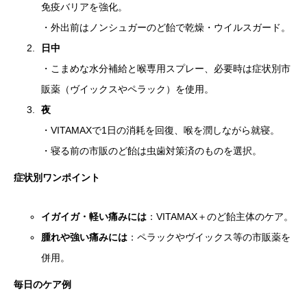
免疫バリアを強化。
・外出前はノンシュガーのど飴で乾燥・ウイルスガード。
日中
・こまめな水分補給と喉専用スプレー、必要時は症状別市
販薬（ヴイックスやペラック）を使用。
夜
・VITAMAXで1日の消耗を回復、喉を潤しながら就寝。
・寝る前の市販のど飴は虫歯対策済のものを選択。
症状別ワンポイント
イガイガ・軽い痛みには
：VITAMAX＋のど飴主体のケア。
腫れや強い痛みには
：ペラックやヴイックス等の市販薬を
併用。
毎日のケア例