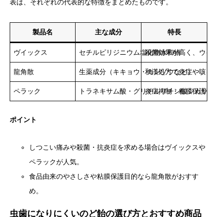
表は、それぞれの代表的な特徴をまとめたものです。
製品名
主な成分
特長
ヴイックス
セチルピリジニウム塩化物水和物
殺菌効果が高く、ウイ
龍角散
生薬成分（キキョウ・カンゾウなど）
和漢処方で炎症や咳を
ペラック
トラネキサム酸・グリチルリチン酸ジカリウ
炎症抑制・粘膜保護作
ポイント
しつこい痛みや殺菌・抗炎症を求める場合はヴイックスや
ペラックが人気。
食品由来のやさしさや粘膜保護目的なら龍角散がおすす
め。
虫歯になりにくいのど飴の選び方とおすすめ商品