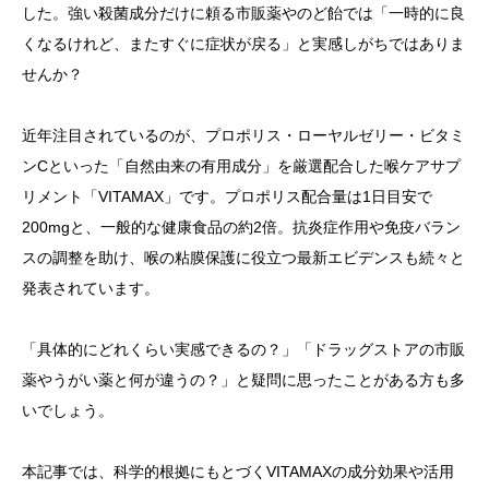
した。強い殺菌成分だけに頼る市販薬やのど飴では「一時的に良
くなるけれど、またすぐに症状が戻る」と実感しがちではありま
せんか？
近年注目されているのが、プロポリス・ローヤルゼリー・ビタミ
ンCといった「自然由来の有用成分」を厳選配合した喉ケアサプ
リメント「VITAMAX」です。プロポリス配合量は1日目安で
200mgと、一般的な健康食品の約2倍。抗炎症作用や免疫バラン
スの調整を助け、喉の粘膜保護に役立つ最新エビデンスも続々と
発表されています。
「具体的にどれくらい実感できるの？」「ドラッグストアの市販
薬やうがい薬と何が違うの？」と疑問に思ったことがある方も多
いでしょう。
本記事では、科学的根拠にもとづくVITAMAXの成分効果や活用