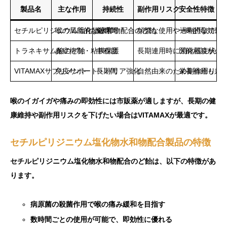
製品名
主な作用
持続性
副作用リスク
安全性特徴
セチルピリジニウム塩化物水和物配合のど飴
喉の局所的な殺菌
短時間
頻繁な使用や過剰摂取で口
一時的な効果
トラネキサム酸のど飴
炎症抑制・粘膜保護
中程度
長期連用時に消化器症状
医師相談が必
VITAMAXサプリメント
免疫サポート・バリア強化
長期間
自然由来のため副作用リス
栄養補給も兼
喉のイガイガや痛みの即効性には市販薬が適しますが、長期の健
康維持や副作用リスクを下げたい場合はVITAMAXが最適です。
セチルピリジニウム塩化物水和物配合製品の特徴
セチルピリジニウム塩化物水和物配合のど飴は、以下の特徴があ
ります。
病原菌の殺菌作用で喉の痛み緩和を目指す
数時間ごとの使用が可能で、即効性に優れる