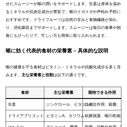
せたスムージーが喉の潤いをサポートします。生姜は身体を温め
るミネラルや抗炎症成分が豊富で、喉のイガイガや声枯れ予防に
おすすめです。ドライフルーツは自然の甘みと食物繊維が加わ
り、消化吸収までサポートします。スムージーは毎日の食事や朝
食にもぴったりで、忙しい方も簡単に取り入れられます。
喉に効く代表的食材の栄養素 – 具体的な説明
喉の健康を守る食材はビタミン・ミネラルや抗酸化成分を多く含
みます。
主な栄養素と役割
は以下の通りです。
食材
主な栄養素
期待できる作用
生姜
ジンゲロール、ビタミンC
抗炎症作用、殺菌、免
ドライアプリコット
ビタミンA、カリウム
粘膜保護、喉の乾燥対