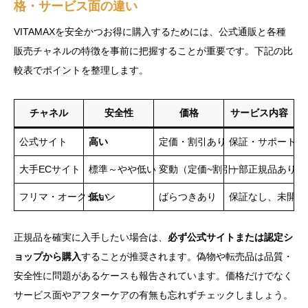
格・サービス面の違い
VITAMAXを安全かつお得に購入するためには、公式通販と各種
販売チャネルの特徴を事前に把握することが重要です。下記の比
較表でポイントを整理します。
チャネル
安全性
価格
サービス内容
公式サイト
高い
定価・割引あり
保証・サポート対
大手ECサイト
標準～やや低い
変動（定価~割引）
一部正規品あり、
フリマ・オークション
低い
ばらつきあり
保証なし、未開封
正規品を確実に入手したい場合は、
必ず公式サイトまたは認定シ
ョップから購入
することが推奨されます。偽物や転売品は品質・
安全性に問題があるケースも報告されています。価格だけでなく
サービス面やアフターケアの有無も忘れずチェックしましょう。