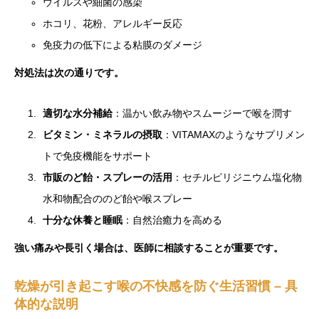
ウイルスや細菌の感染
ホコリ、花粉、アレルギー反応
免疫力の低下による粘膜のダメージ
対処法は次の通りです。
適切な水分補給
：温かい飲み物やスムージーで喉を潤す
ビタミン・ミネラルの摂取
：VITAMAXのようなサプリメン
トで免疫機能をサポート
市販のど飴・スプレーの活用
：セチルピリジニウム塩化物
水和物配合ののど飴や喉スプレー
十分な休養と睡眠
：自然治癒力を高める
強い痛みや長引く場合は、医師に相談することが重要です。
乾燥が引き起こす喉の不快感を防ぐ生活習慣 – 具
体的な説明