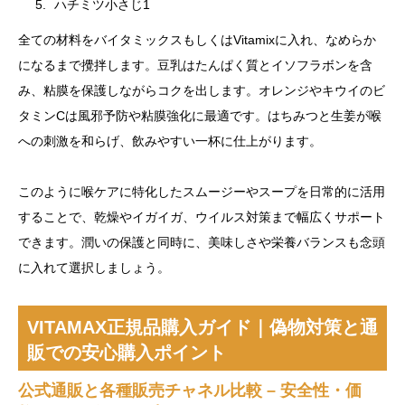
ハチミツ小さじ1
全ての材料をバイタミックスもしくはVitamixに入れ、なめらか
になるまで攪拌します。豆乳はたんぱく質とイソフラボンを含
み、粘膜を保護しながらコクを出します。オレンジやキウイのビ
タミンCは風邪予防や粘膜強化に最適です。はちみつと生姜が喉
への刺激を和らげ、飲みやすい一杯に仕上がります。
このように喉ケアに特化したスムージーやスープを日常的に活用
することで、乾燥やイガイガ、ウイルス対策まで幅広くサポート
できます。潤いの保護と同時に、美味しさや栄養バランスも念頭
に入れて選択しましょう。
VITAMAX正規品購入ガイド｜偽物対策と通
販での安心購入ポイント
公式通販と各種販売チャネル比較 – 安全性・価