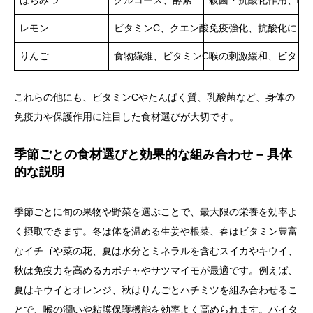
はちみつ
グルコース、酵素
殺菌・抗酸化作用、喉
レモン
ビタミンC、クエン酸
免疫強化、抗酸化によ
りんご
食物繊維、ビタミンC
喉の刺激緩和、ビタミ
これらの他にも、ビタミンCやたんぱく質、乳酸菌など、身体の
免疫力や保護作用に注目した食材選びが大切です。
季節ごとの食材選びと効果的な組み合わせ – 具体
的な説明
季節ごとに旬の果物や野菜を選ぶことで、最大限の栄養を効率よ
く摂取できます。冬は体を温める生姜や根菜、春はビタミン豊富
なイチゴや菜の花、夏は水分とミネラルを含むスイカやキウイ、
秋は免疫力を高めるカボチャやサツマイモが最適です。例えば、
夏はキウイとオレンジ、秋はりんごとハチミツを組み合わせるこ
とで、喉の潤いや粘膜保護機能を効率よく高められます。バイタ