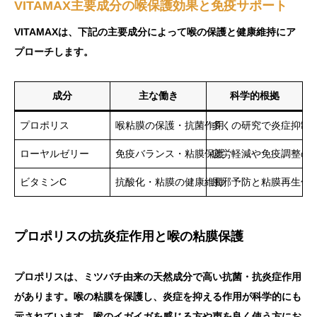
VITAMAX主要成分の喉保護効果と免疫サポート
VITAMAXは、下記の主要成分によって喉の保護と健康維持にア
プローチします。
成分
主な働き
科学的根拠
プロポリス
喉粘膜の保護・抗菌作用
多くの研究で炎症抑制
ローヤルゼリー
免疫バランス・粘膜保護
疲労軽減や免疫調整の
ビタミンC
抗酸化・粘膜の健康維持
風邪予防と粘膜再生促
プロポリスの抗炎症作用と喉の粘膜保護
プロポリスは、ミツバチ由来の天然成分で高い抗菌・抗炎症作用
があります。喉の粘膜を保護し、炎症を抑える作用が科学的にも
示されています。喉のイガイガを感じる方や声を良く使う方にお